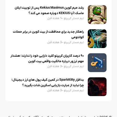
رشد میم کوین Kekius Maximus پس از توییت ایلان
ماسک؛ آیا KEKIUS دوباره صعود می کند؟
تیم مستر کریپتو
1 هفته قبل
راهکار جدید برای محافظت از بیت کوین در برابر حملات
کوانتومی
تیم مستر کریپتو
2 هفته قبل
۹۰ درصد کاربران کریپتو کلید دارایی خود را ندارند؛ هشدار
مهم ترزور درباره مالکیت واقعی بیت کوین
تیم مستر کریپتو
2 هفته قبل
بدافزار SparkKitty در کمین کیف پول های ارز دیجیتال؛
چرا نباید از عبارت بازیابی اسکرین شات بگیرید؟
تیم مستر کریپتو
2 هفته قبل