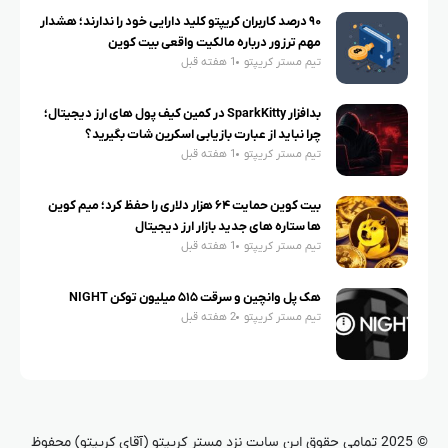
۹۰ درصد کاربران کریپتو کلید دارایی خود را ندارند؛ هشدار
مهم ترزور درباره مالکیت واقعی بیت کوین
تیم مستر کریپتو
1 هفته قبل
بدافزار SparkKitty در کمین کیف پول های ارز دیجیتال؛
چرا نباید از عبارت بازیابی اسکرین شات بگیرید؟
تیم مستر کریپتو
1 هفته قبل
بیت کوین حمایت ۶۴ هزار دلاری را حفظ کرد؛ میم کوین
ها ستاره های جدید بازار ارز دیجیتال
تیم مستر کریپتو
1 هفته قبل
هک پل وانچین و سرقت ۵۱۵ میلیون توکن NIGHT
تیم مستر کریپتو
2 هفته قبل
© 2025 تمامی حقوق این سایت نزد مستر کریپتو (آقای کریپتو) محفوظ