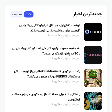
جدیدترین اخبار
اخیراً
محبوب
توقف انتقال ارز دیجیتال در لونو؛ کاربران تا پایان
آگوست برای برداشت دارایی فرصت دارند
تیم مستر کریپتو
8 ساعت قبل
افت قیمت سولانا رکورد تاریخی ثبت کرد؛ آیا روند نزولی
SOL به پایان نزدیک می شود؟
تیم مستر کریپتو
4 روز قبل
رشد میم کوین Kekius Maximus پس از توییت ایلان
ماسک؛ آیا KEKIUS دوباره صعود می کند؟
تیم مستر کریپتو
5 روز قبل
راهکار جدید برای محافظت از بیت کوین در برابر حملات
کوانتومی
تیم مستر کریپتو
7 روز قبل