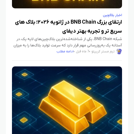
اخبار بلاکچین
ارتقای بزرگ BNB Chain در ژانویه ۲۰۲۶؛ بلاک‌ های
سریع‌ تر و تجربه بهتر دیفای
شبکه BNB Chain، یکی از شناخته‌شده‌ترین بلاک‌چین‌های لایه یک، در
آستانه یک به‌روزرسانی مهم قرار دارد که سرعت تولید بلاک‌ها را به میزان
چشمگیری افزایش می‌دهد. این ارتقا نه تنها
تیم مستر کریپتو
7 ماه قبل
ادامه مطلب