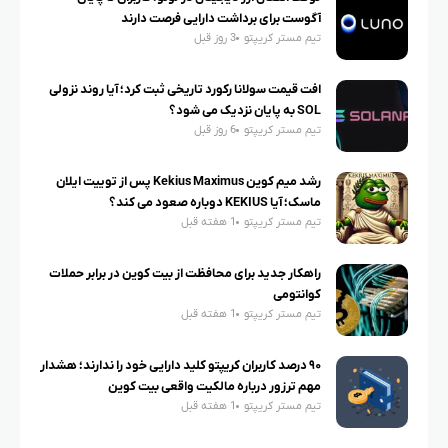
آگوست برای برداشت دارایی فرصت دارند
تیم مستر کریپتو
3 روز قبل
افت قیمت سولانا رکورد تاریخی ثبت کرد؛ آیا روند نزولی
SOL به پایان نزدیک می شود؟
تیم مستر کریپتو
6 روز قبل
رشد میم کوین Kekius Maximus پس از توییت ایلان
ماسک؛ آیا KEKIUS دوباره صعود می کند؟
تیم مستر کریپتو
1 هفته قبل
راهکار جدید برای محافظت از بیت کوین در برابر حملات
کوانتومی
تیم مستر کریپتو
1 هفته قبل
۹۰ درصد کاربران کریپتو کلید دارایی خود را ندارند؛ هشدار
مهم ترزور درباره مالکیت واقعی بیت کوین
تیم مستر کریپتو
1 هفته قبل