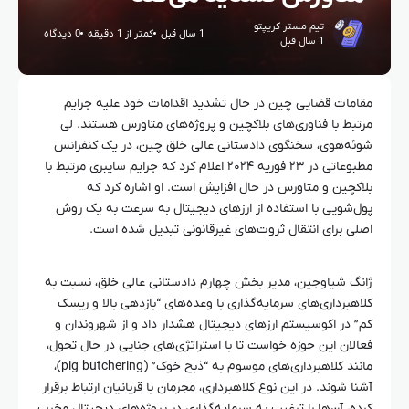
تیم مستر کریپتو
1 سال قبل
کمتر از 1 دقیقه
0 دیدگاه
1 سال قبل
مقامات قضایی چین در حال تشدید اقدامات خود علیه جرایم
مرتبط با فناوری‌های بلاکچین و پروژه‌های متاورس هستند. لی
شوئه‌هوی، سخنگوی دادستانی عالی خلق چین، در یک کنفرانس
مطبوعاتی در ۲۳ فوریه ۲۰۲۴ اعلام کرد که جرایم سایبری مرتبط با
بلاکچین و متاورس در حال افزایش است. او اشاره کرد که
پول‌شویی با استفاده از ارزهای دیجیتال به سرعت به یک روش
اصلی برای انتقال ثروت‌های غیرقانونی تبدیل شده است.
ژانگ شیاوجین، مدیر بخش چهارم دادستانی عالی خلق، نسبت به
کلاهبرداری‌های سرمایه‌گذاری با وعده‌های “بازدهی بالا و ریسک
کم” در اکوسیستم ارزهای دیجیتال هشدار داد و از شهروندان و
فعالان این حوزه خواست تا با استراتژی‌های جنایی در حال تحول،
مانند کلاهبرداری‌های موسوم به “ذبح خوک” (pig butchering)،
آشنا شوند. در این نوع کلاهبرداری، مجرمان با قربانیان ارتباط برقرار
کرده، آن‌ها را ترغیب به سرمایه‌گذاری در پروژه‌های دیجیتال مخرب