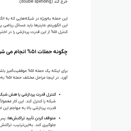
خرج کند (double spending).
این الگوریتم، ماینرها باید مسائل ریاضی پ
کنترل ۵۱% از این قدرت پردازشی را در اختیار دارند، می‌توانند به‌راحتی پروسه استخراج را دستکاری کنند.
چگونه حملات ۵۱% انجام می‌ شود؟
برای اینکه یک حمله ۵۱%
آورد. در اینجا مراحل مختلف حمله ۵۱% به‌طور خلاصه آورده شده است:
کنترل قدرت پردازشی یا هش شبکه
شبکه را کنترل کند. این کار معمولا
قدرت پردازشی بالا به مهاجم این ام
متوقف کردن تأیید تراکنش‌ها:
پس ا
جلوگیری کند. به‌این‌ترتیب، تراکنش