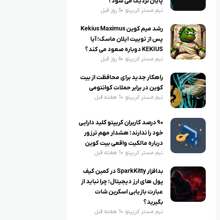
پایان نزدیک می شود؟
تیم مستر کریپتو
5 روز قبل
رشد میم کوین Kekius Maximus
پس از توییت ایلان ماسک؛ آیا
KEKIUS دوباره صعود می کند؟
تیم مستر کریپتو
6 روز قبل
راهکار جدید برای محافظت از بیت
کوین در برابر حملات کوانتومی
تیم مستر کریپتو
1 هفته قبل
۹۰ درصد کاربران کریپتو کلید دارایی
خود را ندارند؛ هشدار مهم ترزور
درباره مالکیت واقعی بیت کوین
تیم مستر کریپتو
1 هفته قبل
بدافزار SparkKitty در کمین کیف
پول های ارز دیجیتال؛ چرا نباید از
عبارت بازیابی اسکرین شات
بگیرید؟
تیم مستر کریپتو
1 هفته قبل