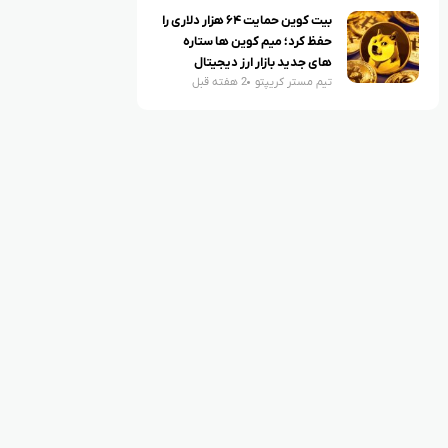
بیت کوین حمایت ۶۴ هزار دلاری را
حفظ کرد؛ میم کوین ها ستاره
های جدید بازار ارز دیجیتال
تیم مستر کریپتو
2 هفته قبل