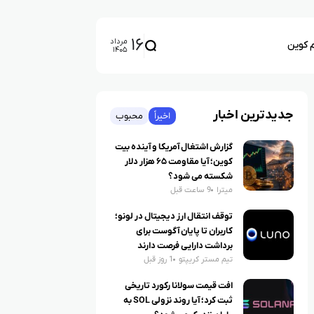
۱۶
مرداد
م کوین
۱۴۰۵
جدیدترین اخبار
اخیراً
محبوب
گزارش اشتغال آمریکا و آینده بیت
کوین؛ آیا مقاومت ۶۵ هزار دلار
شکسته می شود؟
میترا
9 ساعت قبل
توقف انتقال ارز دیجیتال در لونو؛
کاربران تا پایان آگوست برای
برداشت دارایی فرصت دارند
تیم مستر کریپتو
1 روز قبل
افت قیمت سولانا رکورد تاریخی
ثبت کرد؛ آیا روند نزولی SOL به