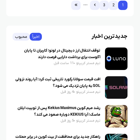
3
2
1
جدیدترین اخبار
اخیراً
محبوب
توقف انتقال ارز دیجیتال در لونو؛ کاربران تا پایان
آگوست برای برداشت دارایی فرصت دارند
تیم مستر کریپتو
11 ساعت قبل
افت قیمت سولانا رکورد تاریخی ثبت کرد؛ آیا روند نزولی
SOL به پایان نزدیک می شود؟
تیم مستر کریپتو
4 روز قبل
رشد میم کوین Kekius Maximus پس از توییت ایلان
ماسک؛ آیا KEKIUS دوباره صعود می کند؟
تیم مستر کریپتو
5 روز قبل
راهکار جدید برای محافظت از بیت کوین در برابر حملات