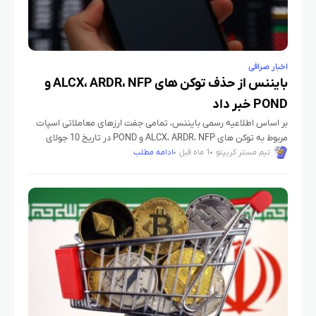
اخبار صرافی
بایننس از حذف توکن های ALCX، ARDR، NFP و
POND خبر داد
بر اساس اطلاعیه رسمی بایننس، تمامی جفت ارزهای معاملاتی اسپات
مربوط به توکن های ALCX، ARDR، NFP و POND در تاریخ 10 جولای
2026 ساعت 03:00 بامداد به وقت جهانی
تیم مستر کریپتو
1 ماه قبل
ادامه مطلب