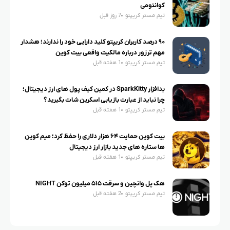
کوانتومی
تیم مستر کریپتو
7 روز قبل
۹۰ درصد کاربران کریپتو کلید دارایی خود را ندارند؛ هشدار
مهم ترزور درباره مالکیت واقعی بیت کوین
تیم مستر کریپتو
1 هفته قبل
بدافزار SparkKitty در کمین کیف پول های ارز دیجیتال؛
چرا نباید از عبارت بازیابی اسکرین شات بگیرید؟
تیم مستر کریپتو
1 هفته قبل
بیت کوین حمایت ۶۴ هزار دلاری را حفظ کرد؛ میم کوین
ها ستاره های جدید بازار ارز دیجیتال
تیم مستر کریپتو
1 هفته قبل
هک پل وانچین و سرقت ۵۱۵ میلیون توکن NIGHT
تیم مستر کریپتو
2 هفته قبل