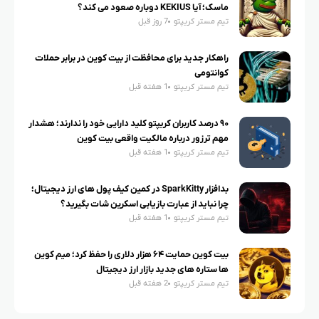
ماسک؛ آیا KEKIUS دوباره صعود می کند؟
تیم مستر کریپتو
7 روز قبل
راهکار جدید برای محافظت از بیت کوین در برابر حملات
کوانتومی
تیم مستر کریپتو
1 هفته قبل
۹۰ درصد کاربران کریپتو کلید دارایی خود را ندارند؛ هشدار
مهم ترزور درباره مالکیت واقعی بیت کوین
تیم مستر کریپتو
1 هفته قبل
بدافزار SparkKitty در کمین کیف پول های ارز دیجیتال؛
چرا نباید از عبارت بازیابی اسکرین شات بگیرید؟
تیم مستر کریپتو
1 هفته قبل
بیت کوین حمایت ۶۴ هزار دلاری را حفظ کرد؛ میم کوین
ها ستاره های جدید بازار ارز دیجیتال
تیم مستر کریپتو
2 هفته قبل