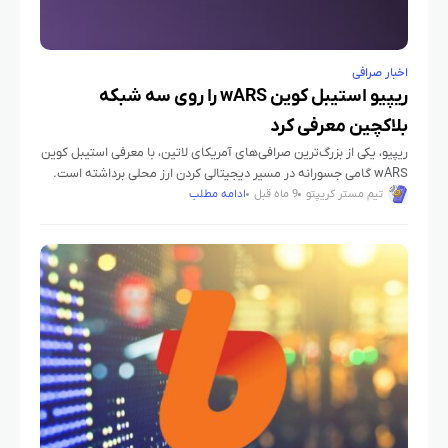
اخبار صرافی
ریپیو استیبل کوین wARS را روی سه شبکه
بلاکچین معرفی کرد
ریپیو، یکی از بزرگ‌ترین صرافی‌های آمریکای لاتین، با معرفی استیبل کوین
wARS گامی جسورانه در مسیر دیجیتالی کردن ارز محلی برداشته است.
این توکن که به پزو آرژانتین متصل است،
تیم مستر کریپتو
9 ماه قبل
ادامه مطلب