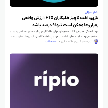
اخبار صرافی
بازپرداخت ناچیز طلبکاران FTX؛ ارزش واقعی
رمزارزها ممکن است تنها ۹ درصد باشد
ورشکستگی صرافی FTX همچنان برای طلبکاران پیامدهای سنگینی دارد و
به نظر می‌رسد امیدهای اولیه برای بازپرداخت کامل دارایی‌ها بیش از حد
خوش‌بینانه بوده است. نمایندگان طلبکاران هشدار داده‌اند که
تیم مستر کریپتو
9 ماه قبل
ادامه مطلب