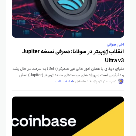
اخبار صرافی
انقلاب ژوپیتر در سولانا؛ معرفی نسخه Jupiter
Ultra v3
دنیای دیفای یا همان امور مالی غیر متمرکز (DeFi) به سرعت در حال رشد
و دگرگونی است و پروژه‌ های برجسته‌ای مانند ژوپیتر (Jupiter) نقش
مهمی در پیشبرد این تحول
تیم مستر کریپتو
10 ماه قبل
ادامه مطلب