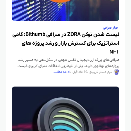
اخبار صرافی
لیست شدن توکن ZORA در صرافی Bithumb؛ گامی
استراتژیک برای گسترش بازار و رشد پروژه‌ های
NFT
صرافی‌های بزرگ ارز دیجیتال نقش مهمی در شکل‌دهی به مسیر رشد
پروژه‌های نوظهور دارند. یکی از تازه‌ترین اتفاقات دنیای کریپتو، لیست
شدن توکن ZORA در صرافی معتبر Bithumb کره جنوبی
تیم مستر کریپتو
10 ماه قبل
ادامه مطلب