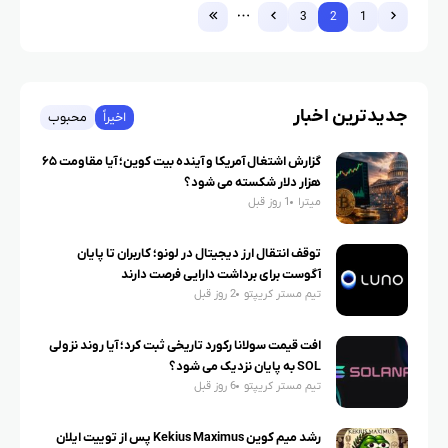
3
2
1
جدیدترین اخبار
اخیراً
محبوب
گزارش اشتغال آمریکا و آینده بیت کوین؛ آیا مقاومت ۶۵
هزار دلار شکسته می شود؟
میترا
1 روز قبل
توقف انتقال ارز دیجیتال در لونو؛ کاربران تا پایان
آگوست برای برداشت دارایی فرصت دارند
تیم مستر کریپتو
2 روز قبل
افت قیمت سولانا رکورد تاریخی ثبت کرد؛ آیا روند نزولی
SOL به پایان نزدیک می شود؟
تیم مستر کریپتو
6 روز قبل
رشد میم کوین Kekius Maximus پس از توییت ایلان