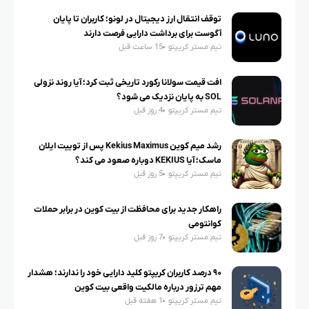
توقف انتقال ارز دیجیتال در لونو؛ کاربران تا پایان
آگوست برای برداشت دارایی فرصت دارند
تیم مستر کریپتو
15 ساعت قبل
افت قیمت سولانا رکورد تاریخی ثبت کرد؛ آیا روند نزولی
SOL به پایان نزدیک می شود؟
تیم مستر کریپتو
4 روز قبل
رشد میم کوین Kekius Maximus پس از توییت ایلان
ماسک؛ آیا KEKIUS دوباره صعود می کند؟
تیم مستر کریپتو
5 روز قبل
راهکار جدید برای محافظت از بیت کوین در برابر حملات
کوانتومی
تیم مستر کریپتو
7 روز قبل
۹۰ درصد کاربران کریپتو کلید دارایی خود را ندارند؛ هشدار
مهم ترزور درباره مالکیت واقعی بیت کوین
تیم مستر کریپتو
1 هفته قبل