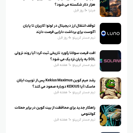
هزار دلار شکسته می شود؟
میترا
3 روز قبل
توقف انتقال ارز دیجیتال در لونو؛ کاربران تا پایان
آگوست برای برداشت دارایی فرصت دارند
تیم مستر کریپتو
4 روز قبل
افت قیمت سولانا رکورد تاریخی ثبت کرد؛ آیا روند نزولی
SOL به پایان نزدیک می شود؟
تیم مستر کریپتو
1 هفته قبل
رشد میم کوین Kekius Maximus پس از توییت ایلان
ماسک؛ آیا KEKIUS دوباره صعود می کند؟
تیم مستر کریپتو
1 هفته قبل
راهکار جدید برای محافظت از بیت کوین در برابر حملات
کوانتومی
تیم مستر کریپتو
1 هفته قبل