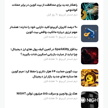
راهکار جدید برای محافظت از بیت کوین در برابر حملات
کوانتومی
تیم مستر کریپتو
7 روز قبل
۹۰ درصد کاربران کریپتو کلید دارایی خود را ندارند؛ هشدار
مهم ترزور درباره مالکیت واقعی بیت کوین
تیم مستر کریپتو
1 هفته قبل
بدافزار SparkKitty در کمین کیف پول های ارز دیجیتال؛
چرا نباید از عبارت بازیابی اسکرین شات بگیرید؟
تیم مستر کریپتو
1 هفته قبل
بیت کوین حمایت ۶۴ هزار دلاری را حفظ کرد؛ میم کوین
ها ستاره های جدید بازار ارز دیجیتال
تیم مستر کریپتو
1 هفته قبل
هک پل وانچین و سرقت ۵۱۵ میلیون توکن NIGHT
تیم مستر کریپتو
2 هفته قبل