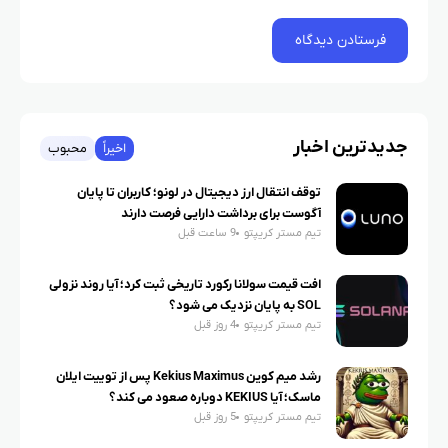
جدیدترین اخبار
اخیراً
محبوب
توقف انتقال ارز دیجیتال در لونو؛ کاربران تا پایان
آگوست برای برداشت دارایی فرصت دارند
تیم مستر کریپتو
9 ساعت قبل
افت قیمت سولانا رکورد تاریخی ثبت کرد؛ آیا روند نزولی
SOL به پایان نزدیک می شود؟
تیم مستر کریپتو
4 روز قبل
رشد میم کوین Kekius Maximus پس از توییت ایلان
ماسک؛ آیا KEKIUS دوباره صعود می کند؟
تیم مستر کریپتو
5 روز قبل