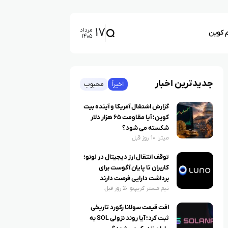
۱۷
مرداد
م کوین
۱۴۰۵
جدیدترین اخبار
اخیراً
محبوب
گزارش اشتغال آمریکا و آینده بیت
کوین؛ آیا مقاومت ۶۵ هزار دلار
شکسته می شود؟
میترا
1 روز قبل
توقف انتقال ارز دیجیتال در لونو؛
کاربران تا پایان آگوست برای
برداشت دارایی فرصت دارند
تیم مستر کریپتو
2 روز قبل
افت قیمت سولانا رکورد تاریخی
ثبت کرد؛ آیا روند نزولی SOL به