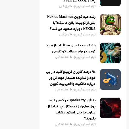
پایان نزدیک می شود؟
تیم مستر کریپتو
6 روز قبل
رشد میم کوین Kekius Maximus
پس از توییت ایلان ماسک؛ آیا
KEKIUS دوباره صعود می کند؟
تیم مستر کریپتو
7 روز قبل
راهکار جدید برای محافظت از بیت
کوین در برابر حملات کوانتومی
تیم مستر کریپتو
1 هفته قبل
۹۰ درصد کاربران کریپتو کلید دارایی
خود را ندارند؛ هشدار مهم ترزور
درباره مالکیت واقعی بیت کوین
تیم مستر کریپتو
1 هفته قبل
بدافزار SparkKitty در کمین کیف
پول های ارز دیجیتال؛ چرا نباید از
عبارت بازیابی اسکرین شات
بگیرید؟
تیم مستر کریپتو
1 هفته قبل