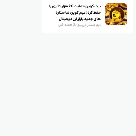
بیت کوین حمایت ۶۴ هزار دلاری را
حفظ کرد؛ میم کوین ها ستاره
های جدید بازار ارز دیجیتال
تیم مستر کریپتو
2 هفته قبل