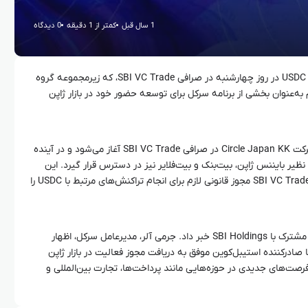
1 سال قبل
کمتر از 1 دقیقه
0 دیدگاه
شرکت سرکل خبر از راه‌اندازی استیبل‌کوین USDC در روز چهارشنبه در صرافی SBI VC Trade، که زیرمجموعه گروه
ن گام به‌عنوان بخشی از برنامه سرکل برای توسعه حضور خود در بازار ژاپن
عرضه USDC از تاریخ ۲۶ مارس از طریق شرکت Circle Japan KK در صرافی SBI VC Trade آغاز می‌شود و در آینده
ظیر بایننس ژاپن، بیت‌بنک و بیت‌فلایر نیز در دسترس قرار گیرد. این
اقدام پس از آن انجام می‌شود که صرافی SBI VC Trade مجوز قانونی لازم برای انجام تراکنش‌های مرتبط با USDC را
علاوه بر این، سرکل از تشکیل یک همکاری مشترک با SBI Holdings خبر داد. جرمی آلر، مدیرعامل سرکل، اظهار
صادرکننده استیبل‌کوین موفق به دریافت مجوز فعالیت در بازار ژاپن
رصت‌های جدیدی در حوزه‌هایی مانند پرداخت‌ها، تجارت بین‌المللی و