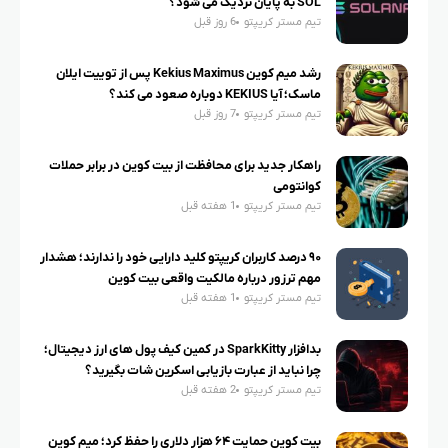
SOL به پایان نزدیک می شود؟
تیم مستر کریپتو
6 روز قبل
رشد میم کوین Kekius Maximus پس از توییت ایلان
ماسک؛ آیا KEKIUS دوباره صعود می کند؟
تیم مستر کریپتو
7 روز قبل
راهکار جدید برای محافظت از بیت کوین در برابر حملات
کوانتومی
تیم مستر کریپتو
1 هفته قبل
۹۰ درصد کاربران کریپتو کلید دارایی خود را ندارند؛ هشدار
مهم ترزور درباره مالکیت واقعی بیت کوین
تیم مستر کریپتو
1 هفته قبل
بدافزار SparkKitty در کمین کیف پول های ارز دیجیتال؛
چرا نباید از عبارت بازیابی اسکرین شات بگیرید؟
تیم مستر کریپتو
2 هفته قبل
بیت کوین حمایت ۶۴ هزار دلاری را حفظ کرد؛ میم کوین