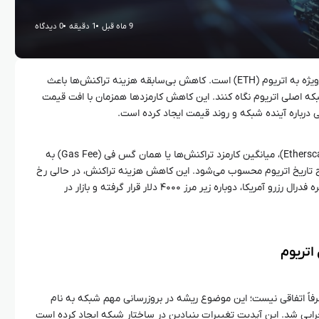
9 ماه قبل
1 دقیقه
0 دیدگاه
بازار ارزهای دیجیتال بار دیگر شاهد توجه ویژه به اتریوم (ETH) است. کاهش بی‌سابقه هزینه تراکنش‌ها باعث
بکه اصلی اتریوم نگاه کنند. این کاهش کارمزدها همزمان با افت قیمت
ی درباره آینده شبکه و روند قیمت ایجاد کرده است.
طبق آخرین داده‌های پلتفرم اتر اسکن (Etherscan)، میانگین کارمزد تراکنش‌ها یا همان گس فی (Gas Fee) به
رین سطح تاریخ اتریوم محسوب می‌شود. این کاهش هزینه تراکنش، در حالی رخ
داده که قیمت ETH پس از کاهش نرخ بهره فدرال رزرو آمریکا، دوباره زیر مرز ۴۰۰۰ دلار قرار گرفته و بازار در
اتریوم
اً اتفاقی نیست؛ این موضوع ریشه در بروزرسانی مهم شبکه به نام
ن (Dencun) دارد که در سال ۲۰۲۴ اجرایی شد. این آپدیت تغییرات بنیادین در ساختار شبکه ایجاد کرده است