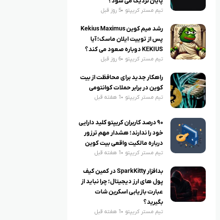
پایان نزدیک می شود؟
تیم مستر کریپتو
5 روز قبل
رشد میم کوین Kekius Maximus
پس از توییت ایلان ماسک؛ آیا
KEKIUS دوباره صعود می کند؟
تیم مستر کریپتو
6 روز قبل
راهکار جدید برای محافظت از بیت
کوین در برابر حملات کوانتومی
تیم مستر کریپتو
1 هفته قبل
۹۰ درصد کاربران کریپتو کلید دارایی
خود را ندارند؛ هشدار مهم ترزور
درباره مالکیت واقعی بیت کوین
تیم مستر کریپتو
1 هفته قبل
بدافزار SparkKitty در کمین کیف
پول های ارز دیجیتال؛ چرا نباید از
عبارت بازیابی اسکرین شات
بگیرید؟
تیم مستر کریپتو
1 هفته قبل