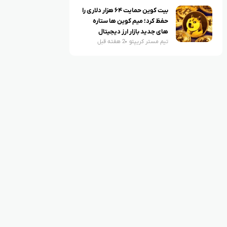
بیت کوین حمایت ۶۴ هزار دلاری را
حفظ کرد؛ میم کوین ها ستاره
های جدید بازار ارز دیجیتال
تیم مستر کریپتو
2 هفته قبل