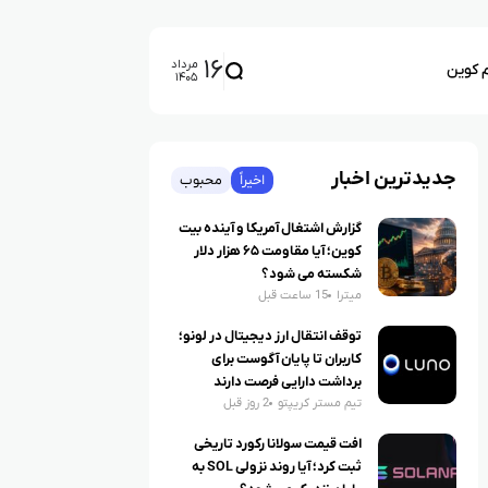
۱۶
مرداد
م کوین
۱۴۰۵
جدیدترین اخبار
اخیراً
محبوب
گزارش اشتغال آمریکا و آینده بیت
کوین؛ آیا مقاومت ۶۵ هزار دلار
شکسته می شود؟
میترا
15 ساعت قبل
توقف انتقال ارز دیجیتال در لونو؛
کاربران تا پایان آگوست برای
برداشت دارایی فرصت دارند
تیم مستر کریپتو
2 روز قبل
افت قیمت سولانا رکورد تاریخی
ثبت کرد؛ آیا روند نزولی SOL به