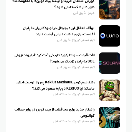
گزارش اشتغال آمریکا و آینده بیت کوین؛ آیا مقاومت ۶۵
هزار دلار شکسته می شود؟
میترا
2 روز قبل
توقف انتقال ارز دیجیتال در لونو؛ کاربران تا پایان
آگوست برای برداشت دارایی فرصت دارند
تیم مستر کریپتو
3 روز قبل
افت قیمت سولانا رکورد تاریخی ثبت کرد؛ آیا روند نزولی
SOL به پایان نزدیک می شود؟
تیم مستر کریپتو
7 روز قبل
رشد میم کوین Kekius Maximus پس از توییت ایلان
ماسک؛ آیا KEKIUS دوباره صعود می کند؟
تیم مستر کریپتو
1 هفته قبل
راهکار جدید برای محافظت از بیت کوین در برابر حملات
کوانتومی
تیم مستر کریپتو
1 هفته قبل