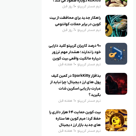
KEKIUS دوباره صعود می کند؟
تیم مستر کریپتو
5 روز قبل
راهکار جدید برای محافظت از بیت
کوین در برابر حملات کوانتومی
تیم مستر کریپتو
7 روز قبل
۹۰ درصد کاربران کریپتو کلید دارایی
خود را ندارند؛ هشدار مهم ترزور
درباره مالکیت واقعی بیت کوین
تیم مستر کریپتو
1 هفته قبل
بدافزار SparkKitty در کمین کیف
پول های ارز دیجیتال؛ چرا نباید از
عبارت بازیابی اسکرین شات
بگیرید؟
تیم مستر کریپتو
1 هفته قبل
بیت کوین حمایت ۶۴ هزار دلاری را
حفظ کرد؛ میم کوین ها ستاره
های جدید بازار ارز دیجیتال
تیم مستر کریپتو
1 هفته قبل