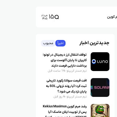
۱۵
مرداد
م کوین
۱۴۰۵
جدیدترین اخبار
اخیراً
محبوب
توقف انتقال ارز دیجیتال در لونو؛
کاربران تا پایان آگوست برای
برداشت دارایی فرصت دارند
تیم مستر کریپتو
14 ساعت قبل
افت قیمت سولانا رکورد تاریخی
ثبت کرد؛ آیا روند نزولی SOL به
پایان نزدیک می شود؟
تیم مستر کریپتو
4 روز قبل
رشد میم کوین Kekius Maximus
پس از توییت ایلان ماسک؛ آیا