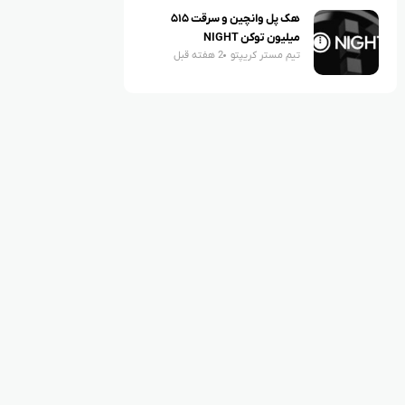
هک پل وانچین و سرقت ۵۱۵
میلیون توکن NIGHT
تیم مستر کریپتو
2 هفته قبل