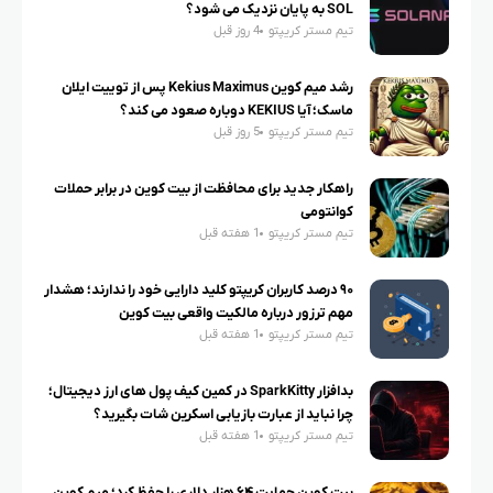
SOL به پایان نزدیک می شود؟
تیم مستر کریپتو
4 روز قبل
رشد میم کوین Kekius Maximus پس از توییت ایلان
ماسک؛ آیا KEKIUS دوباره صعود می کند؟
تیم مستر کریپتو
5 روز قبل
راهکار جدید برای محافظت از بیت کوین در برابر حملات
کوانتومی
تیم مستر کریپتو
1 هفته قبل
۹۰ درصد کاربران کریپتو کلید دارایی خود را ندارند؛ هشدار
مهم ترزور درباره مالکیت واقعی بیت کوین
تیم مستر کریپتو
1 هفته قبل
بدافزار SparkKitty در کمین کیف پول های ارز دیجیتال؛
چرا نباید از عبارت بازیابی اسکرین شات بگیرید؟
تیم مستر کریپتو
1 هفته قبل