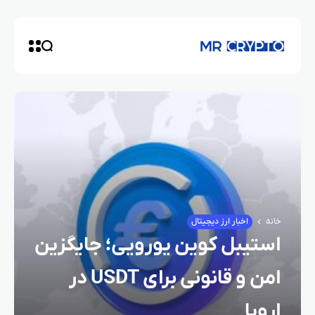
خانه
اخبار ارز دیجیتال
استیبل کوین یورویی؛ جایگزین
امن و قانونی برای USDT در
اروپا