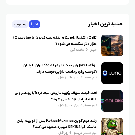
جدیدترین اخبار
اخیراً
محبوب
گزارش اشتغال آمریکا و آینده بیت کوین؛ آیا مقاومت ۶۵
هزار دلار شکسته می شود؟
میترا
5 ساعت قبل
توقف انتقال ارز دیجیتال در لونو؛ کاربران تا پایان
آگوست برای برداشت دارایی فرصت دارند
تیم مستر کریپتو
1 روز قبل
افت قیمت سولانا رکورد تاریخی ثبت کرد؛ آیا روند نزولی
SOL به پایان نزدیک می شود؟
تیم مستر کریپتو
5 روز قبل
رشد میم کوین Kekius Maximus پس از توییت ایلان
ماسک؛ آیا KEKIUS دوباره صعود می کند؟
تیم مستر کریپتو
6 روز قبل