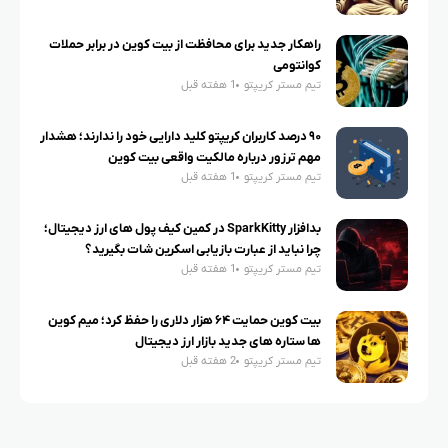
راهکار جدید برای محافظت از بیت کوین در برابر حملات
کوانتومی
تیم مستر کریپتو
1 هفته قبل
۹۰ درصد کاربران کریپتو کلید دارایی خود را ندارند؛ هشدار
مهم ترزور درباره مالکیت واقعی بیت کوین
تیم مستر کریپتو
1 هفته قبل
بدافزار SparkKitty در کمین کیف پول های ارز دیجیتال؛
چرا نباید از عبارت بازیابی اسکرین شات بگیرید؟
تیم مستر کریپتو
1 هفته قبل
بیت کوین حمایت ۶۴ هزار دلاری را حفظ کرد؛ میم کوین
ها ستاره های جدید بازار ارز دیجیتال
تیم مستر کریپتو
2 هفته قبل