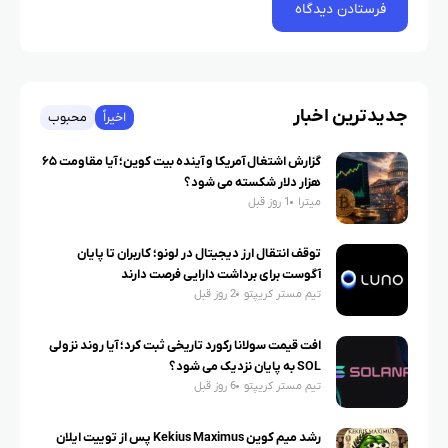
جدیدترین اخبار
اخیراً
محبوب
گزارش اشتغال آمریکا و آینده بیت کوین؛ آیا مقاومت ۶۵
هزار دلار شکسته می شود؟
میترا
1 روز قبل
توقف انتقال ارز دیجیتال در لونو؛ کاربران تا پایان
آگوست برای برداشت دارایی فرصت دارند
تیم مستر کریپتو
2 روز قبل
افت قیمت سولانا رکورد تاریخی ثبت کرد؛ آیا روند نزولی
SOL به پایان نزدیک می شود؟
تیم مستر کریپتو
6 روز قبل
رشد میم کوین Kekius Maximus پس از توییت ایلان