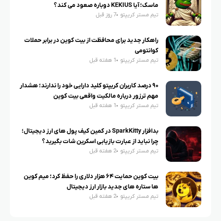
ماسک؛ آیا KEKIUS دوباره صعود می کند؟
تیم مستر کریپتو
7 روز قبل
راهکار جدید برای محافظت از بیت کوین در برابر حملات
کوانتومی
تیم مستر کریپتو
1 هفته قبل
۹۰ درصد کاربران کریپتو کلید دارایی خود را ندارند؛ هشدار
مهم ترزور درباره مالکیت واقعی بیت کوین
تیم مستر کریپتو
1 هفته قبل
بدافزار SparkKitty در کمین کیف پول های ارز دیجیتال؛
چرا نباید از عبارت بازیابی اسکرین شات بگیرید؟
تیم مستر کریپتو
2 هفته قبل
بیت کوین حمایت ۶۴ هزار دلاری را حفظ کرد؛ میم کوین
ها ستاره های جدید بازار ارز دیجیتال
تیم مستر کریپتو
2 هفته قبل