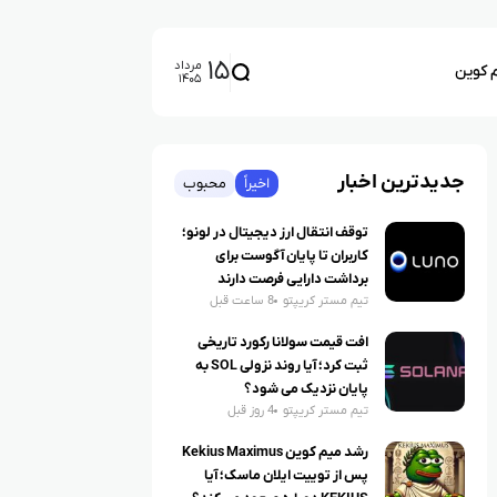
۱۵
مرداد
م کوین
۱۴۰۵
جدیدترین اخبار
اخیراً
محبوب
توقف انتقال ارز دیجیتال در لونو؛
کاربران تا پایان آگوست برای
برداشت دارایی فرصت دارند
تیم مستر کریپتو
8 ساعت قبل
افت قیمت سولانا رکورد تاریخی
ثبت کرد؛ آیا روند نزولی SOL به
پایان نزدیک می شود؟
تیم مستر کریپتو
4 روز قبل
رشد میم کوین Kekius Maximus
پس از توییت ایلان ماسک؛ آیا