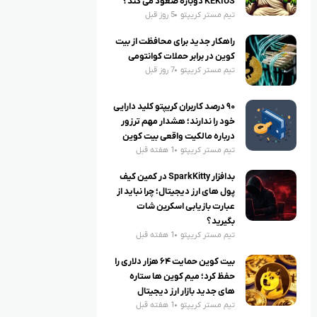
KEKIUS دوباره صعود می کند؟
تیم مستر کریپتو
5 روز قبل
راهکار جدید برای محافظت از بیت
کوین در برابر حملات کوانتومی
تیم مستر کریپتو
7 روز قبل
۹۰ درصد کاربران کریپتو کلید دارایی
خود را ندارند؛ هشدار مهم ترزور
درباره مالکیت واقعی بیت کوین
تیم مستر کریپتو
1 هفته قبل
بدافزار SparkKitty در کمین کیف
پول های ارز دیجیتال؛ چرا نباید از
عبارت بازیابی اسکرین شات
بگیرید؟
تیم مستر کریپتو
1 هفته قبل
بیت کوین حمایت ۶۴ هزار دلاری را
حفظ کرد؛ میم کوین ها ستاره
های جدید بازار ارز دیجیتال
تیم مستر کریپتو
1 هفته قبل