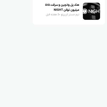
هک پل وانچین و سرقت ۵۱۵
میلیون توکن NIGHT
تیم مستر کریپتو
2 هفته قبل