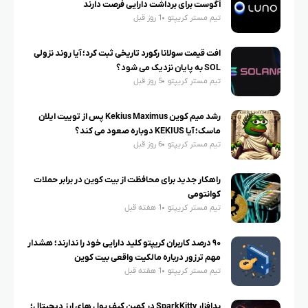
آگوست برای برداشت دارایی فرصت دارند
تیم مستر کریپتو
1 روز قبل
افت قیمت سولانا رکورد تاریخی ثبت کرد؛ آیا روند نزولی
SOL به پایان نزدیک می شود؟
تیم مستر کریپتو
5 روز قبل
رشد میم کوین Kekius Maximus پس از توییت ایلان
ماسک؛ آیا KEKIUS دوباره صعود می کند؟
تیم مستر کریپتو
6 روز قبل
راهکار جدید برای محافظت از بیت کوین در برابر حملات
کوانتومی
تیم مستر کریپتو
1 هفته قبل
۹۰ درصد کاربران کریپتو کلید دارایی خود را ندارند؛ هشدار
مهم ترزور درباره مالکیت واقعی بیت کوین
تیم مستر کریپتو
1 هفته قبل
بدافزار SparkKitty در کمین کیف پول های ارز دیجیتال؛