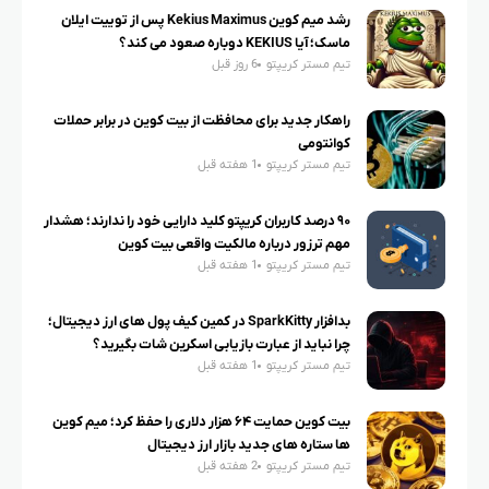
رشد میم کوین Kekius Maximus پس از توییت ایلان
ماسک؛ آیا KEKIUS دوباره صعود می کند؟
تیم مستر کریپتو
6 روز قبل
راهکار جدید برای محافظت از بیت کوین در برابر حملات
کوانتومی
تیم مستر کریپتو
1 هفته قبل
۹۰ درصد کاربران کریپتو کلید دارایی خود را ندارند؛ هشدار
مهم ترزور درباره مالکیت واقعی بیت کوین
تیم مستر کریپتو
1 هفته قبل
بدافزار SparkKitty در کمین کیف پول های ارز دیجیتال؛
چرا نباید از عبارت بازیابی اسکرین شات بگیرید؟
تیم مستر کریپتو
1 هفته قبل
بیت کوین حمایت ۶۴ هزار دلاری را حفظ کرد؛ میم کوین
ها ستاره های جدید بازار ارز دیجیتال
تیم مستر کریپتو
2 هفته قبل