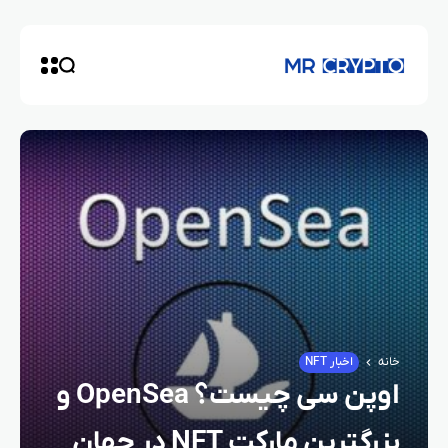
خانه
اخبار NFT
اوپن سی چیست؟ OpenSea و
بزرگترین مارکت NFT در جهان