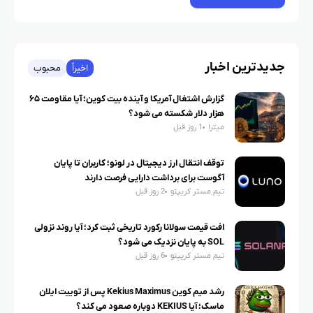
جدیدترین اخبار
اخیراً
محبوب
گزارش اشتغال آمریکا و آینده بیت کوین؛ آیا مقاومت ۶۵
هزار دلار شکسته می شود؟
میترا
1 روز قبل
توقف انتقال ارز دیجیتال در لونو؛ کاربران تا پایان
آگوست برای برداشت دارایی فرصت دارند
تیم مستر کریپتو
2 روز قبل
افت قیمت سولانا رکورد تاریخی ثبت کرد؛ آیا روند نزولی
SOL به پایان نزدیک می شود؟
تیم مستر کریپتو
6 روز قبل
رشد میم کوین Kekius Maximus پس از توییت ایلان
ماسک؛ آیا KEKIUS دوباره صعود می کند؟