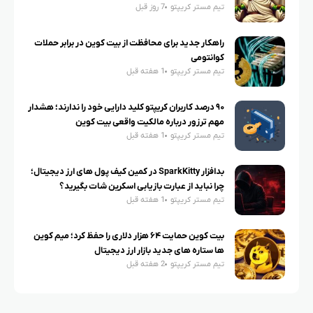
تیم مستر کریپتو
7 روز قبل
راهکار جدید برای محافظت از بیت کوین در برابر حملات
کوانتومی
تیم مستر کریپتو
1 هفته قبل
۹۰ درصد کاربران کریپتو کلید دارایی خود را ندارند؛ هشدار
مهم ترزور درباره مالکیت واقعی بیت کوین
تیم مستر کریپتو
1 هفته قبل
بدافزار SparkKitty در کمین کیف پول های ارز دیجیتال؛
چرا نباید از عبارت بازیابی اسکرین شات بگیرید؟
تیم مستر کریپتو
1 هفته قبل
بیت کوین حمایت ۶۴ هزار دلاری را حفظ کرد؛ میم کوین
ها ستاره های جدید بازار ارز دیجیتال
تیم مستر کریپتو
2 هفته قبل