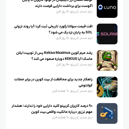
توقف انتقال ارز دیجیتال در لونو؛ کاربران تا پایان
آگوست برای برداشت دارایی فرصت دارند
تیم مستر کریپتو
2 روز قبل
افت قیمت سولانا رکورد تاریخی ثبت کرد؛ آیا روند نزولی
SOL به پایان نزدیک می شود؟
تیم مستر کریپتو
5 روز قبل
رشد میم کوین Kekius Maximus پس از توییت ایلان
ماسک؛ آیا KEKIUS دوباره صعود می کند؟
تیم مستر کریپتو
6 روز قبل
راهکار جدید برای محافظت از بیت کوین در برابر حملات
کوانتومی
تیم مستر کریپتو
1 هفته قبل
۹۰ درصد کاربران کریپتو کلید دارایی خود را ندارند؛ هشدار
مهم ترزور درباره مالکیت واقعی بیت کوین
تیم مستر کریپتو
1 هفته قبل