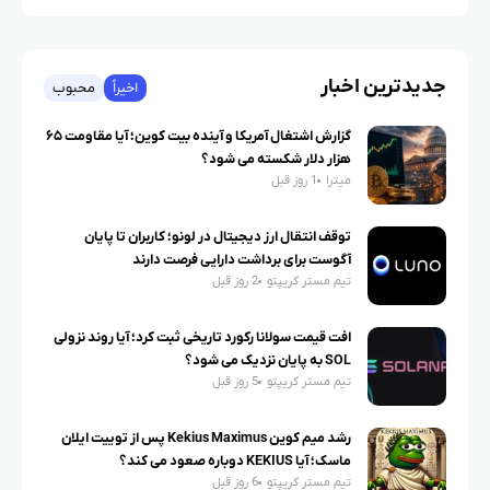
جدیدترین اخبار
اخیراً
محبوب
گزارش اشتغال آمریکا و آینده بیت کوین؛ آیا مقاومت ۶۵
هزار دلار شکسته می شود؟
میترا
1 روز قبل
توقف انتقال ارز دیجیتال در لونو؛ کاربران تا پایان
آگوست برای برداشت دارایی فرصت دارند
تیم مستر کریپتو
2 روز قبل
افت قیمت سولانا رکورد تاریخی ثبت کرد؛ آیا روند نزولی
SOL به پایان نزدیک می شود؟
تیم مستر کریپتو
5 روز قبل
رشد میم کوین Kekius Maximus پس از توییت ایلان
ماسک؛ آیا KEKIUS دوباره صعود می کند؟
تیم مستر کریپتو
6 روز قبل