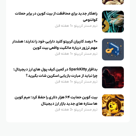
راهکار جدید برای محافظت از بیت کوین در برابر حملات
کوانتومی
تیم مستر کریپتو
1 هفته قبل
۹۰ درصد کاربران کریپتو کلید دارایی خود را ندارند؛ هشدار
مهم ترزور درباره مالکیت واقعی بیت کوین
تیم مستر کریپتو
1 هفته قبل
بدافزار SparkKitty در کمین کیف پول های ارز دیجیتال؛
چرا نباید از عبارت بازیابی اسکرین شات بگیرید؟
تیم مستر کریپتو
1 هفته قبل
بیت کوین حمایت ۶۴ هزار دلاری را حفظ کرد؛ میم کوین
ها ستاره های جدید بازار ارز دیجیتال
تیم مستر کریپتو
2 هفته قبل