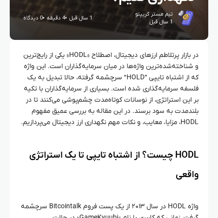
تیم مستر کریپتو
1 سال قبل
4 دقیقه
0 دیدگاه
1 سال قبل
در بازار پرتلاطم ارزهای دیجیتال، اصطلاح «HODL» یکی از رایج‌ترین
و شناخته‌شده‌ترین واژه‌ها در میان سرمایه‌گذاران است. این واژه
که از اشتباه تایپی “HOLD” سرچشمه گرفته، حالا تبدیل به یک
فلسفه سرمایه‌گذاری شده است. بسیاری از سرمایه‌گذاران با تکیه
بر این استراتژی، از نوسانات کوتاه‌مدت چشم‌پوشی می‌کنند تا در
بلندمدت به سود برسند. در این مقاله به بررسی عمیق مفهوم
HODL، مزایا، معایب، و نکات مهم نگهداری ارز دیجیتال می‌پردازیم.
HODL چیست؟ از اشتباه تایپی تا یک استراتژی
واقعی
واژه HODL در سال ۲۰۱۳ از یک پست فروم Bitcointalk سرچشمه
گرفت، زمانی که کاربری با نام «GameKyuubi» در حالت