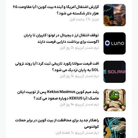
گزارش اشتغال آمریکا و آینده بیت کوین؛ آیا مقاومت ۶۵
هزار دلار شکسته می شود؟
میترا
17 ساعت قبل
توقف انتقال ارز دیجیتال در لونو؛ کاربران تا پایان
آگوست برای برداشت دارایی فرصت دارند
تیم مستر کریپتو
2 روز قبل
افت قیمت سولانا رکورد تاریخی ثبت کرد؛ آیا روند نزولی
SOL به پایان نزدیک می شود؟
تیم مستر کریپتو
5 روز قبل
رشد میم کوین Kekius Maximus پس از توییت ایلان
ماسک؛ آیا KEKIUS دوباره صعود می کند؟
تیم مستر کریپتو
6 روز قبل
راهکار جدید برای محافظت از بیت کوین در برابر حملات
کوانتومی
تیم مستر کریپتو
1 هفته قبل