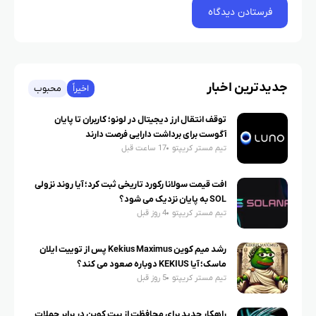
جدیدترین اخبار
اخیراً
محبوب
توقف انتقال ارز دیجیتال در لونو؛ کاربران تا پایان
آگوست برای برداشت دارایی فرصت دارند
تیم مستر کریپتو
17 ساعت قبل
افت قیمت سولانا رکورد تاریخی ثبت کرد؛ آیا روند نزولی
SOL به پایان نزدیک می شود؟
تیم مستر کریپتو
4 روز قبل
رشد میم کوین Kekius Maximus پس از توییت ایلان
ماسک؛ آیا KEKIUS دوباره صعود می کند؟
تیم مستر کریپتو
5 روز قبل
راهکار جدید برای محافظت از بیت کوین در برابر حملات