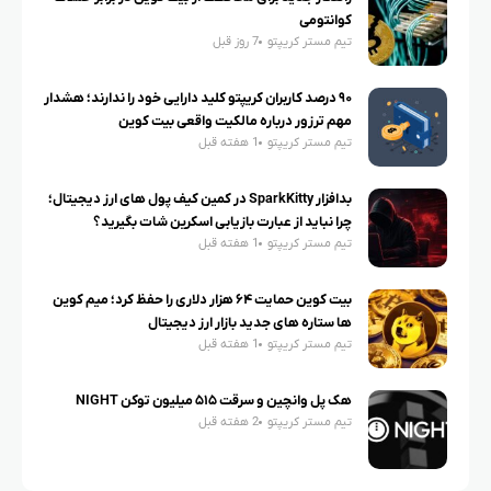
کوانتومی
تیم مستر کریپتو
7 روز قبل
۹۰ درصد کاربران کریپتو کلید دارایی خود را ندارند؛ هشدار
مهم ترزور درباره مالکیت واقعی بیت کوین
تیم مستر کریپتو
1 هفته قبل
بدافزار SparkKitty در کمین کیف پول های ارز دیجیتال؛
چرا نباید از عبارت بازیابی اسکرین شات بگیرید؟
تیم مستر کریپتو
1 هفته قبل
بیت کوین حمایت ۶۴ هزار دلاری را حفظ کرد؛ میم کوین
ها ستاره های جدید بازار ارز دیجیتال
تیم مستر کریپتو
1 هفته قبل
هک پل وانچین و سرقت ۵۱۵ میلیون توکن NIGHT
تیم مستر کریپتو
2 هفته قبل