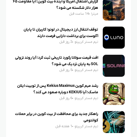
گزارش اشتغال آمریکا و آینده بیت کوین؛ آیا مقاومت ۶۵
هزار دلار شکسته می شود؟
میترا
14 ساعت قبل
توقف انتقال ارز دیجیتال در لونو؛ کاربران تا پایان
آگوست برای برداشت دارایی فرصت دارند
تیم مستر کریپتو
2 روز قبل
افت قیمت سولانا رکورد تاریخی ثبت کرد؛ آیا روند نزولی
SOL به پایان نزدیک می شود؟
تیم مستر کریپتو
5 روز قبل
رشد میم کوین Kekius Maximus پس از توییت ایلان
ماسک؛ آیا KEKIUS دوباره صعود می کند؟
تیم مستر کریپتو
6 روز قبل
راهکار جدید برای محافظت از بیت کوین در برابر حملات
کوانتومی
تیم مستر کریپتو
1 هفته قبل