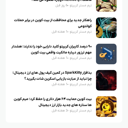
ماسک؛ آیا KEKIUS دوباره صعود می کند؟
تیم مستر کریپتو
6 روز قبل
راهکار جدید برای محافظت از بیت کوین در برابر حملات
کوانتومی
تیم مستر کریپتو
1 هفته قبل
۹۰ درصد کاربران کریپتو کلید دارایی خود را ندارند؛ هشدار
مهم ترزور درباره مالکیت واقعی بیت کوین
تیم مستر کریپتو
1 هفته قبل
بدافزار SparkKitty در کمین کیف پول های ارز دیجیتال؛
چرا نباید از عبارت بازیابی اسکرین شات بگیرید؟
تیم مستر کریپتو
1 هفته قبل
بیت کوین حمایت ۶۴ هزار دلاری را حفظ کرد؛ میم کوین
ها ستاره های جدید بازار ارز دیجیتال
تیم مستر کریپتو
2 هفته قبل