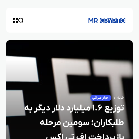
خانه
اخبار صرافی
توزیع ۱.۶ میلیارد دلار دیگر به
طلبکاران؛ سومین مرحله
بازپرداخت اف تی اکس