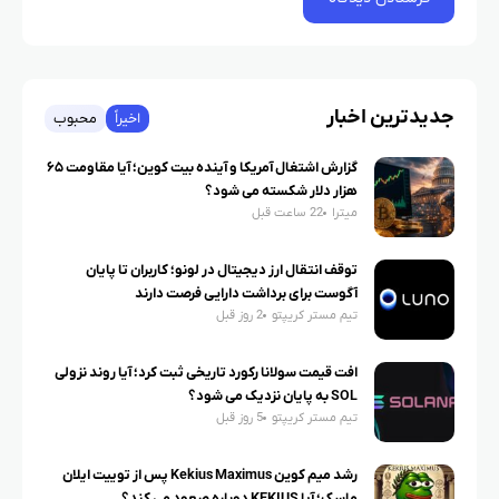
جدیدترین اخبار
اخیراً
محبوب
گزارش اشتغال آمریکا و آینده بیت کوین؛ آیا مقاومت ۶۵
هزار دلار شکسته می شود؟
میترا
22 ساعت قبل
توقف انتقال ارز دیجیتال در لونو؛ کاربران تا پایان
آگوست برای برداشت دارایی فرصت دارند
تیم مستر کریپتو
2 روز قبل
افت قیمت سولانا رکورد تاریخی ثبت کرد؛ آیا روند نزولی
SOL به پایان نزدیک می شود؟
تیم مستر کریپتو
5 روز قبل
رشد میم کوین Kekius Maximus پس از توییت ایلان