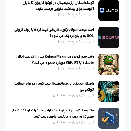
توقف انتقال ارز دیجیتال در لونو؛ کاربران تا پایان
آگوست برای برداشت دارایی فرصت دارند
تیم مستر کریپتو
2 روز قبل
افت قیمت سولانا رکورد تاریخی ثبت کرد؛ آیا روند نزولی
SOL به پایان نزدیک می شود؟
تیم مستر کریپتو
5 روز قبل
رشد میم کوین Kekius Maximus پس از توییت ایلان
ماسک؛ آیا KEKIUS دوباره صعود می کند؟
تیم مستر کریپتو
6 روز قبل
راهکار جدید برای محافظت از بیت کوین در برابر حملات
کوانتومی
تیم مستر کریپتو
1 هفته قبل
۹۰ درصد کاربران کریپتو کلید دارایی خود را ندارند؛ هشدار
مهم ترزور درباره مالکیت واقعی بیت کوین
تیم مستر کریپتو
1 هفته قبل