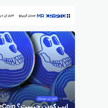
مستر کریپتو
اخبار ارز د
خانه
اخبار ارز دیجیتال
ایپ کوین چیست؟ ApeCoin و ارتباط آن با پروژه Bored Ape