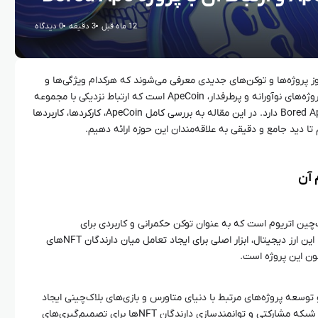
12 ماه قبل
3 دقیقه
0 دیدگاه
وز پروژه‌ها و توکن‌های جدیدی معرفی می‌شوند که هرکدام ویژگی‌ها و
کاربردهای خاص خود را دارند. یکی از این پروژه‌های نوآورانه و پرطرفدار، ApeCoin است که ارتباط نزدیکی با مجموعه
محبوب و مشهور Bored Ape Yacht Club (BAYC) دارد. در این مقاله به بررسی کامل ApeCoin، کارکردها، کاربردها
بلاک‌چین اتریوم است که به عنوان توکن حکمرانی و کاربردی برای
اکوسیستم‌های مختلف طراحی شده است. این ارز دیجیتال، ابزار اصلی برای ایجاد تعامل میان دارندگان NFTهای
ان و توسعه پروژه‌های مرتبط با دنیای متاورس و بازی‌های بلاک‌چینی ایجاد
شده است. اهمیت این توکن در ایجاد یک شبکه مشارکتی و توانمندسازی دارندگان NFTها برای تصمیم‌گیری‌های