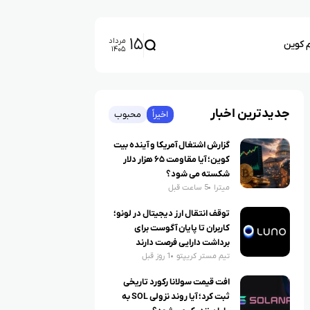
۱۵
مرداد
م کوین
۱۴۰۵
جدیدترین اخبار
اخیراً
محبوب
گزارش اشتغال آمریکا و آینده بیت
کوین؛ آیا مقاومت ۶۵ هزار دلار
شکسته می شود؟
میترا
5 ساعت قبل
توقف انتقال ارز دیجیتال در لونو؛
کاربران تا پایان آگوست برای
برداشت دارایی فرصت دارند
تیم مستر کریپتو
1 روز قبل
افت قیمت سولانا رکورد تاریخی
ثبت کرد؛ آیا روند نزولی SOL به