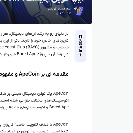
تیم مستر کریپتو
12 ماه قبل
در دنیای رو به رشد ارزهای دیجیتال، هر ر
و پیوند آن با پروژه Bored Ape می‌پردازیم تا دید جامع و دقیقی به علاقه‌مندان این حوزه ارائه دهیم.
مقدمه‌ ای بر ApeCoin و مفهوم آن
ApeCoin یک توکن دیجیتال مبتنی بر 
Bored Ape و اکوسیستم‌های متنوع پیرامون این پروژه است.
ApeCoin با هدف تقویت جامعه کاربر