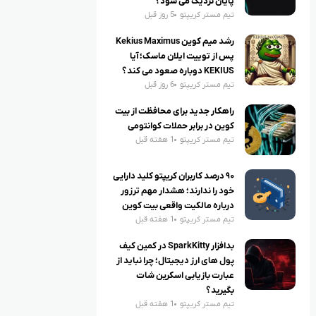
پایان نزدیک می شود؟
تیم مستر کریپتو
5 روز قبل
رشد میم کوین Kekius Maximus
پس از توییت ایلان ماسک؛ آیا
KEKIUS دوباره صعود می کند؟
تیم مستر کریپتو
6 روز قبل
راهکار جدید برای محافظت از بیت
کوین در برابر حملات کوانتومی
تیم مستر کریپتو
1 هفته قبل
۹۰ درصد کاربران کریپتو کلید دارایی
خود را ندارند؛ هشدار مهم ترزور
درباره مالکیت واقعی بیت کوین
تیم مستر کریپتو
1 هفته قبل
بدافزار SparkKitty در کمین کیف
پول های ارز دیجیتال؛ چرا نباید از
عبارت بازیابی اسکرین شات
بگیرید؟
تیم مستر کریپتو
1 هفته قبل