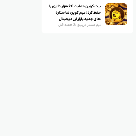
بیت کوین حمایت ۶۴ هزار دلاری را
حفظ کرد؛ میم کوین ها ستاره
های جدید بازار ارز دیجیتال
تیم مستر کریپتو
2 هفته قبل