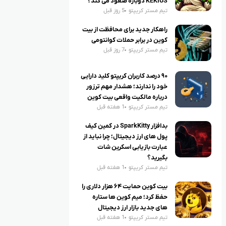
KEKIUS دوباره صعود می کند؟
تیم مستر کریپتو
5 روز قبل
راهکار جدید برای محافظت از بیت
کوین در برابر حملات کوانتومی
تیم مستر کریپتو
7 روز قبل
۹۰ درصد کاربران کریپتو کلید دارایی
خود را ندارند؛ هشدار مهم ترزور
درباره مالکیت واقعی بیت کوین
تیم مستر کریپتو
1 هفته قبل
بدافزار SparkKitty در کمین کیف
پول های ارز دیجیتال؛ چرا نباید از
عبارت بازیابی اسکرین شات
بگیرید؟
تیم مستر کریپتو
1 هفته قبل
بیت کوین حمایت ۶۴ هزار دلاری را
حفظ کرد؛ میم کوین ها ستاره
های جدید بازار ارز دیجیتال
تیم مستر کریپتو
1 هفته قبل