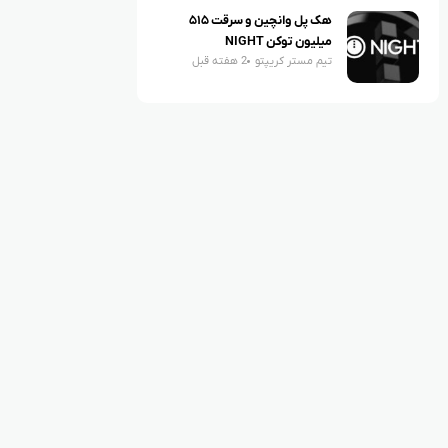
هک پل وانچین و سرقت ۵۱۵
میلیون توکن NIGHT
تیم مستر کریپتو
2 هفته قبل