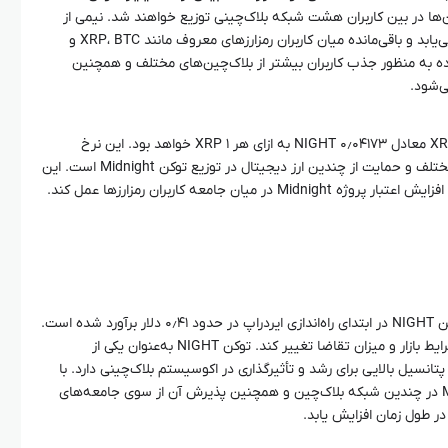
کن‌ها در بین کاربران هشت شبکه بلاک‌چینی توزیع خواهند شد. نیمی از
این توکن‌ها به دارندگان ADA اختصاص می‌یابد و باقی‌مانده میان کاربران رمزارزهای معروف مانند XRP، BTC و
ده به منظور جذب کاربران بیشتر از بلاک‌چین‌های مختلف و همچنین
با توجه به پیش‌بینی‌ها، نرخ توزیع برای XRP معادل ۰٫۰۴۱۷۳ NIGHT به ازای هر ۱ XRP خواهد بود. این نرخ
نشان‌دهنده اهمیت مشارکت شبکه‌های مختلف و حمایت از چندین ارز دیجیتال در توزیع توکن Midnight است. این
میان جامعه کاربران رمزارزها عمل کند.
بر اساس تخمین‌های اولیه، قیمت هر توکن NIGHT در ابتدای راه‌اندازی ایردراپ در حدود ۰٫۴۱ دلار برآورد شده است.
این قیمت می‌تواند در آینده با توجه به شرایط بازار و میزان تقاضا تغییر کند. توکن NIGHT به‌عنوان یکی از
تانسیل بالایی برای رشد و تأثیرگذاری در اکوسیستم بلاک‌چینی دارد. با
توجه به مشارکت گسترده پروژه Midnight در چندین شبکه بلاک‌چین و همچنین پذیرش آن از سوی جامعه‌های
ر طول زمان افزایش یابد.