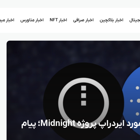
یجیتال
اخبار بلاکچین
اخبار صرافی
اخبار NFT
اخبار متاورس
اخبار می
پیش‌ بینی‌ های جدید در مورد ایردراپ پروژه Midnight؛ پیام