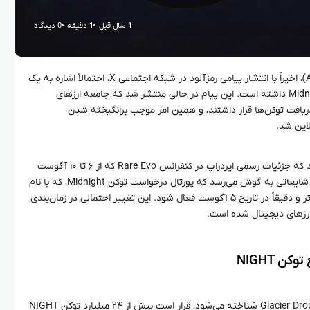
1 سال قبل
1 دقیقه
0 دیدگاه
چارلز هاسکینسون، بنیان‌گذار کاردانو (ADA)، اخیراً با انتشار پیامی رمزآلود در شبکه اجتماعی X، احتمالاً اشاره به یک
به‌روزرسانی مهم درباره ایردراپ پروژه Midnight داشته است. این پیام در حالی منتشر شد که جامعه ارزهای
ل دریافت توکن‌ها قرار داشتند، و همین امر موجب برانگیخته شدن
لاین شد.
بسیاری از کارشناسان پیش‌بینی کرده بودند که جزئیات رسمی ایردراپ در کنفرانس Rare Evo که از ۶ تا ۱۰ آگوست
برگزار می‌شود، اعلام خواهد شد. اما اکنون شایعاتی به گوش می‌رسد که پورتال درخواست توکن Midnight، که با نام
NIGHT شناخته می‌شود، ممکن است زودتر و دقیقاً در تاریخ ۵ آگوست فعال شود. این تغییر احتمالی در زمان‌بندی
رزهای دیجیتال شده است.
ایردراپ پروژه Midnight، که تحت عنوان Glacier Drop شناخته می‌شود، قرار است بیش از ۲۴ میلیارد توکن NIGHT