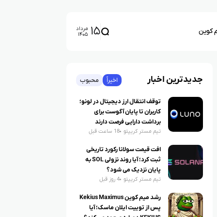
۱۵
مرداد
م کوین
۱۴۰۵
جدیدترین اخبار
اخیراً
محبوب
توقف انتقال ارز دیجیتال در لونو؛
کاربران تا پایان آگوست برای
برداشت دارایی فرصت دارند
تیم مستر کریپتو
18 ساعت قبل
افت قیمت سولانا رکورد تاریخی
ثبت کرد؛ آیا روند نزولی SOL به
پایان نزدیک می شود؟
تیم مستر کریپتو
4 روز قبل
رشد میم کوین Kekius Maximus
پس از توییت ایلان ماسک؛ آیا