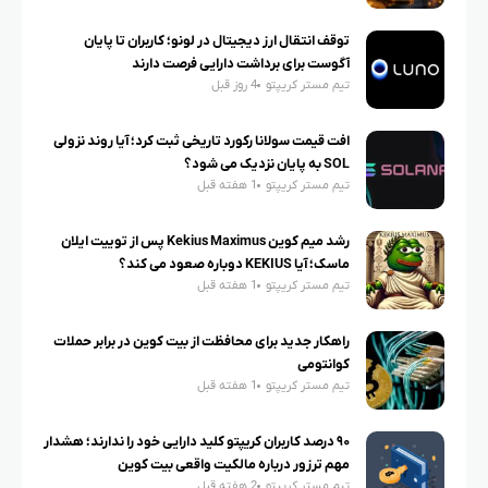
توقف انتقال ارز دیجیتال در لونو؛ کاربران تا پایان
آگوست برای برداشت دارایی فرصت دارند
تیم مستر کریپتو
4 روز قبل
افت قیمت سولانا رکورد تاریخی ثبت کرد؛ آیا روند نزولی
SOL به پایان نزدیک می شود؟
تیم مستر کریپتو
1 هفته قبل
رشد میم کوین Kekius Maximus پس از توییت ایلان
ماسک؛ آیا KEKIUS دوباره صعود می کند؟
تیم مستر کریپتو
1 هفته قبل
راهکار جدید برای محافظت از بیت کوین در برابر حملات
کوانتومی
تیم مستر کریپتو
1 هفته قبل
۹۰ درصد کاربران کریپتو کلید دارایی خود را ندارند؛ هشدار
مهم ترزور درباره مالکیت واقعی بیت کوین
تیم مستر کریپتو
2 هفته قبل