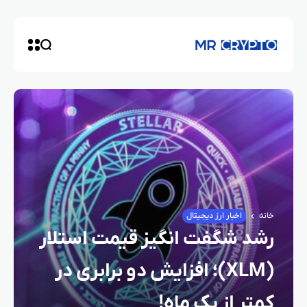
خانه
اخبار ارز دیجیتال
رشد شگفت‌ انگیز قیمت استلار
(XLM)؛ افزایش دو برابری در
کمتر از یک ماه!