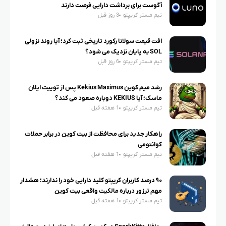
آگوست برای برداشت دارایی فرصت دارند
تیم مستر کریپتو
3 روز قبل
افت قیمت سولانا رکورد تاریخی ثبت کرد؛ آیا روند نزولی
SOL به پایان نزدیک می شود؟
تیم مستر کریپتو
6 روز قبل
رشد میم کوین Kekius Maximus پس از توییت ایلان
ماسک؛ آیا KEKIUS دوباره صعود می کند؟
تیم مستر کریپتو
1 هفته قبل
راهکار جدید برای محافظت از بیت کوین در برابر حملات
کوانتومی
تیم مستر کریپتو
1 هفته قبل
۹۰ درصد کاربران کریپتو کلید دارایی خود را ندارند؛ هشدار
مهم ترزور درباره مالکیت واقعی بیت کوین
تیم مستر کریپتو
1 هفته قبل