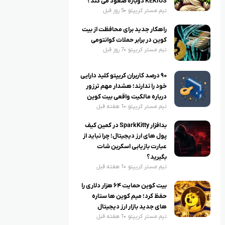
KEKIUS دوباره صعود می کند؟
تیم مستر کریپتو
5 روز قبل
راهکار جدید برای محافظت از بیت
کوین در برابر حملات کوانتومی
تیم مستر کریپتو
7 روز قبل
۹۰ درصد کاربران کریپتو کلید دارایی
خود را ندارند؛ هشدار مهم ترزور
درباره مالکیت واقعی بیت کوین
تیم مستر کریپتو
1 هفته قبل
بدافزار SparkKitty در کمین کیف
پول های ارز دیجیتال؛ چرا نباید از
عبارت بازیابی اسکرین شات
بگیرید؟
تیم مستر کریپتو
1 هفته قبل
بیت کوین حمایت ۶۴ هزار دلاری را
حفظ کرد؛ میم کوین ها ستاره
های جدید بازار ارز دیجیتال
تیم مستر کریپتو
1 هفته قبل