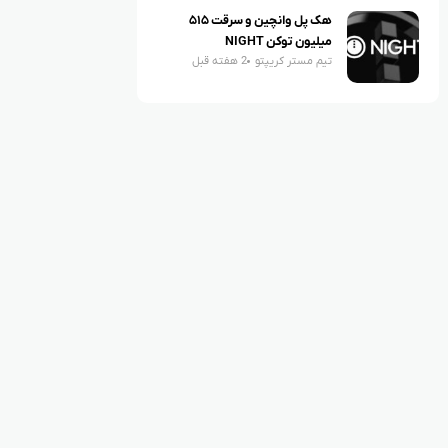
هک پل وانچین و سرقت ۵۱۵
میلیون توکن NIGHT
تیم مستر کریپتو
2 هفته قبل