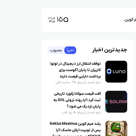
۱۵
مرداد
م کوین
۱۴۰۵
جدیدترین اخبار
اخیراً
محبوب
توقف انتقال ارز دیجیتال در لونو؛
کاربران تا پایان آگوست برای
برداشت دارایی فرصت دارند
تیم مستر کریپتو
10 ساعت قبل
افت قیمت سولانا رکورد تاریخی
ثبت کرد؛ آیا روند نزولی SOL به
پایان نزدیک می شود؟
تیم مستر کریپتو
4 روز قبل
رشد میم کوین Kekius Maximus
پس از توییت ایلان ماسک؛ آیا