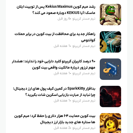
رشد میم کوین Kekius Maximus پس از توییت ایلان
ماسک؛ آیا KEKIUS دوباره صعود می کند؟
تیم مستر کریپتو
6 روز قبل
راهکار جدید برای محافظت از بیت کوین در برابر حملات
کوانتومی
تیم مستر کریپتو
1 هفته قبل
۹۰ درصد کاربران کریپتو کلید دارایی خود را ندارند؛ هشدار
مهم ترزور درباره مالکیت واقعی بیت کوین
تیم مستر کریپتو
1 هفته قبل
بدافزار SparkKitty در کمین کیف پول های ارز دیجیتال؛
چرا نباید از عبارت بازیابی اسکرین شات بگیرید؟
تیم مستر کریپتو
1 هفته قبل
بیت کوین حمایت ۶۴ هزار دلاری را حفظ کرد؛ میم کوین
ها ستاره های جدید بازار ارز دیجیتال
تیم مستر کریپتو
2 هفته قبل