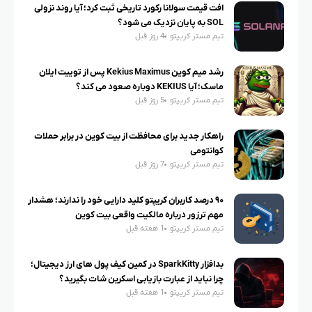
افت قیمت سولانا رکورد تاریخی ثبت کرد؛ آیا روند نزولی
SOL به پایان نزدیک می شود؟
تیم مستر کریپتو
4 روز قبل
رشد میم کوین Kekius Maximus پس از توییت ایلان
ماسک؛ آیا KEKIUS دوباره صعود می کند؟
تیم مستر کریپتو
5 روز قبل
راهکار جدید برای محافظت از بیت کوین در برابر حملات
کوانتومی
تیم مستر کریپتو
7 روز قبل
۹۰ درصد کاربران کریپتو کلید دارایی خود را ندارند؛ هشدار
مهم ترزور درباره مالکیت واقعی بیت کوین
تیم مستر کریپتو
1 هفته قبل
بدافزار SparkKitty در کمین کیف پول های ارز دیجیتال؛
چرا نباید از عبارت بازیابی اسکرین شات بگیرید؟
تیم مستر کریپتو
1 هفته قبل