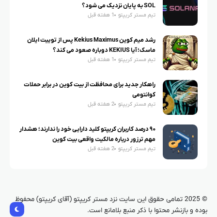
SOL به پایان نزدیک می شود؟
تیم مستر کریپتو
1 هفته قبل
رشد میم کوین Kekius Maximus پس از توییت ایلان
ماسک؛ آیا KEKIUS دوباره صعود می کند؟
تیم مستر کریپتو
1 هفته قبل
راهکار جدید برای محافظت از بیت کوین در برابر حملات
کوانتومی
تیم مستر کریپتو
2 هفته قبل
۹۰ درصد کاربران کریپتو کلید دارایی خود را ندارند؛ هشدار
مهم ترزور درباره مالکیت واقعی بیت کوین
تیم مستر کریپتو
2 هفته قبل
© 2025 تمامی حقوق این سایت نزد مستر کریپتو (آقای کریپتو) محفوظ
بوده و بازنشر محتوا با ذکر منبع بلامانع است.