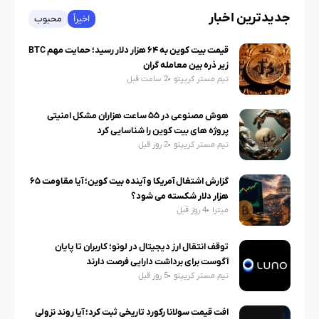
جدیدترین اخبار
اخیراً
محبوب
قیمت بیت کوین به ۶۴ هزار دلار رسید؛ حمایت مهم BTC
زیر ذره بین معامله گران
تیم مستر کریپتو
2 ساعت قبل
هوش مصنوعی در ۵۵ ساعت هزاران مشکل امنیتی
پروژه های بیت کوین را شناسایی کرد
تیم مستر کریپتو
2 روز قبل
گزارش اشتغال آمریکا و آینده بیت کوین؛ آیا مقاومت ۶۵
هزار دلار شکسته می شود؟
میترا
4 روز قبل
توقف انتقال ارز دیجیتال در لونو؛ کاربران تا پایان
آگوست برای برداشت دارایی فرصت دارند
تیم مستر کریپتو
5 روز قبل
افت قیمت سولانا رکورد تاریخی ثبت کرد؛ آیا روند نزولی