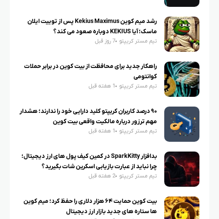
رشد میم کوین Kekius Maximus پس از توییت ایلان
ماسک؛ آیا KEKIUS دوباره صعود می کند؟
تیم مستر کریپتو
7 روز قبل
راهکار جدید برای محافظت از بیت کوین در برابر حملات
کوانتومی
تیم مستر کریپتو
1 هفته قبل
۹۰ درصد کاربران کریپتو کلید دارایی خود را ندارند؛ هشدار
مهم ترزور درباره مالکیت واقعی بیت کوین
تیم مستر کریپتو
1 هفته قبل
بدافزار SparkKitty در کمین کیف پول های ارز دیجیتال؛
چرا نباید از عبارت بازیابی اسکرین شات بگیرید؟
تیم مستر کریپتو
2 هفته قبل
بیت کوین حمایت ۶۴ هزار دلاری را حفظ کرد؛ میم کوین
ها ستاره های جدید بازار ارز دیجیتال