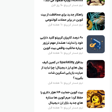
KEKIUS دوباره صعود می کند؟
تیم مستر کریپتو
5 روز قبل
راهکار جدید برای محافظت از بیت
کوین در برابر حملات کوانتومی
تیم مستر کریپتو
1 هفته قبل
۹۰ درصد کاربران کریپتو کلید دارایی
خود را ندارند؛ هشدار مهم ترزور
درباره مالکیت واقعی بیت کوین
تیم مستر کریپتو
1 هفته قبل
بدافزار SparkKitty در کمین کیف
پول های ارز دیجیتال؛ چرا نباید از
عبارت بازیابی اسکرین شات
بگیرید؟
تیم مستر کریپتو
1 هفته قبل
بیت کوین حمایت ۶۴ هزار دلاری را
حفظ کرد؛ میم کوین ها ستاره
های جدید بازار ارز دیجیتال
تیم مستر کریپتو
1 هفته قبل