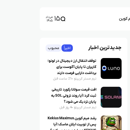
۱۵
مرداد
م کوین
۱۴۰۵
جدیدترین اخبار
اخیراً
محبوب
توقف انتقال ارز دیجیتال در لونو؛
کاربران تا پایان آگوست برای
برداشت دارایی فرصت دارند
تیم مستر کریپتو
21 ساعت قبل
افت قیمت سولانا رکورد تاریخی
ثبت کرد؛ آیا روند نزولی SOL به
پایان نزدیک می شود؟
تیم مستر کریپتو
4 روز قبل
رشد میم کوین Kekius Maximus
پس از توییت ایلان ماسک؛ آیا