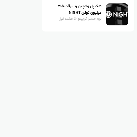
هک پل وانچین و سرقت ۵۱۵
میلیون توکن NIGHT
تیم مستر کریپتو
2 هفته قبل