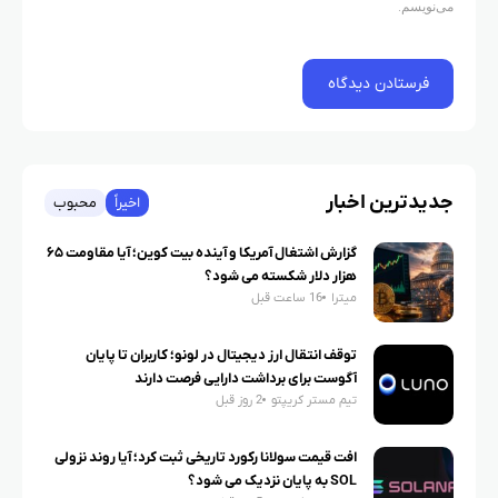
می‌نویسم.
جدیدترین اخبار
اخیراً
محبوب
گزارش اشتغال آمریکا و آینده بیت کوین؛ آیا مقاومت ۶۵
هزار دلار شکسته می شود؟
میترا
16 ساعت قبل
توقف انتقال ارز دیجیتال در لونو؛ کاربران تا پایان
آگوست برای برداشت دارایی فرصت دارند
تیم مستر کریپتو
2 روز قبل
افت قیمت سولانا رکورد تاریخی ثبت کرد؛ آیا روند نزولی
SOL به پایان نزدیک می شود؟