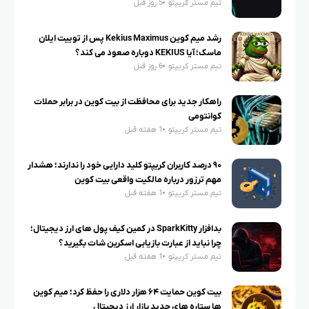
تیم مستر کریپتو
5 روز قبل
رشد میم کوین Kekius Maximus پس از توییت ایلان
ماسک؛ آیا KEKIUS دوباره صعود می کند؟
تیم مستر کریپتو
6 روز قبل
راهکار جدید برای محافظت از بیت کوین در برابر حملات
کوانتومی
تیم مستر کریپتو
1 هفته قبل
۹۰ درصد کاربران کریپتو کلید دارایی خود را ندارند؛ هشدار
مهم ترزور درباره مالکیت واقعی بیت کوین
تیم مستر کریپتو
1 هفته قبل
بدافزار SparkKitty در کمین کیف پول های ارز دیجیتال؛
چرا نباید از عبارت بازیابی اسکرین شات بگیرید؟
تیم مستر کریپتو
1 هفته قبل
بیت کوین حمایت ۶۴ هزار دلاری را حفظ کرد؛ میم کوین
ها ستاره های جدید بازار ارز دیجیتال