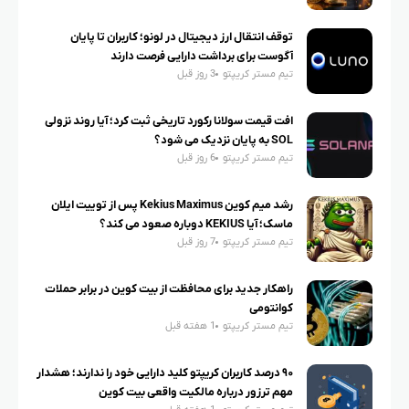
توقف انتقال ارز دیجیتال در لونو؛ کاربران تا پایان
آگوست برای برداشت دارایی فرصت دارند
تیم مستر کریپتو
3 روز قبل
افت قیمت سولانا رکورد تاریخی ثبت کرد؛ آیا روند نزولی
SOL به پایان نزدیک می شود؟
تیم مستر کریپتو
6 روز قبل
رشد میم کوین Kekius Maximus پس از توییت ایلان
ماسک؛ آیا KEKIUS دوباره صعود می کند؟
تیم مستر کریپتو
7 روز قبل
راهکار جدید برای محافظت از بیت کوین در برابر حملات
کوانتومی
تیم مستر کریپتو
1 هفته قبل
۹۰ درصد کاربران کریپتو کلید دارایی خود را ندارند؛ هشدار
مهم ترزور درباره مالکیت واقعی بیت کوین