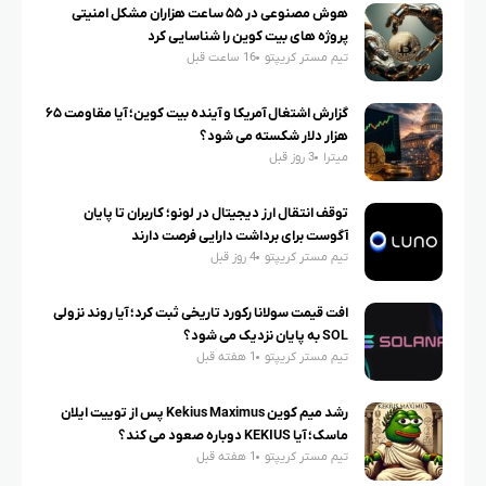
هوش مصنوعی در ۵۵ ساعت هزاران مشکل امنیتی
پروژه های بیت کوین را شناسایی کرد
تیم مستر کریپتو
16 ساعت قبل
گزارش اشتغال آمریکا و آینده بیت کوین؛ آیا مقاومت ۶۵
هزار دلار شکسته می شود؟
میترا
3 روز قبل
توقف انتقال ارز دیجیتال در لونو؛ کاربران تا پایان
آگوست برای برداشت دارایی فرصت دارند
تیم مستر کریپتو
4 روز قبل
افت قیمت سولانا رکورد تاریخی ثبت کرد؛ آیا روند نزولی
SOL به پایان نزدیک می شود؟
تیم مستر کریپتو
1 هفته قبل
رشد میم کوین Kekius Maximus پس از توییت ایلان
ماسک؛ آیا KEKIUS دوباره صعود می کند؟
تیم مستر کریپتو
1 هفته قبل