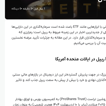
1 سال قبل
2 دقیقه
0 دیدگاه
ورود ارزهای دیجیتال به بازارهای مالی سنتی با ابزارهایی مانند ETF باعث شده است سرمایه‌گذاری در این دارایی‌ها
ی از جدیدترین اخبار در این زمینه مربوط به ریپل است؛ رمزارزی که
سرمایه‌گذاران قرار دارد. در این مقاله به جزئیات تأیید عرضه نخستین
یپل گامی بزرگ در جهت پذیرش گسترده‌تر این ارز دیجیتال در بازارهای مالی سنتی
یه‌گذاران نهادی و خرد را بیش از پیش به سمت ریپل جذب کند و تاثیر
بر اساس مدارک ارائه شده توسط شرکت پروشیرز تراست (ProShares Trust) به کمیسیون بورس و اوراق بهادار
ایالات متحده (SEC)، تاریخ ۳۰ آوریل سال ۲۰۲۵ میلادی (برابر با ۱۰ اردیبهشت ۱۴۰۴ هجری شمسی) به عنوان زمان