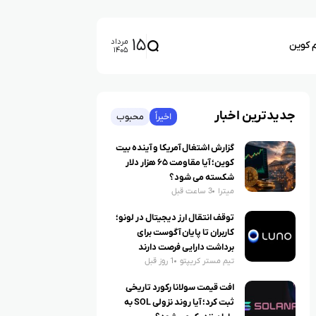
۱۵
مرداد
م کوین
۱۴۰۵
جدیدترین اخبار
اخیراً
محبوب
گزارش اشتغال آمریکا و آینده بیت
کوین؛ آیا مقاومت ۶۵ هزار دلار
شکسته می شود؟
میترا
3 ساعت قبل
توقف انتقال ارز دیجیتال در لونو؛
کاربران تا پایان آگوست برای
برداشت دارایی فرصت دارند
تیم مستر کریپتو
1 روز قبل
افت قیمت سولانا رکورد تاریخی
ثبت کرد؛ آیا روند نزولی SOL به