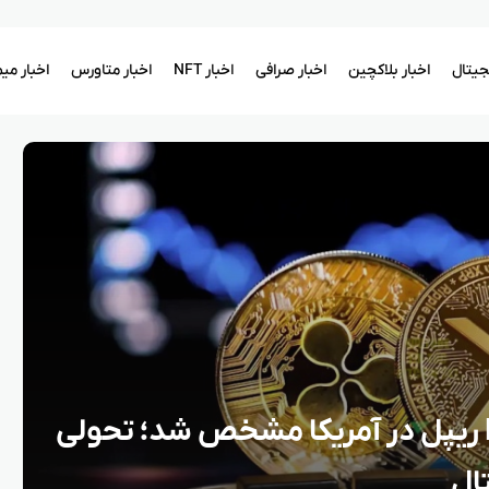
یجیتال
اخبار بلاکچین
اخبار صرافی
اخبار NFT
اخبار متاورس
اخبار می
تاریخ عرضه نخستین ETF ریپل در آمریکا مشخص شد؛ تحولی
تال