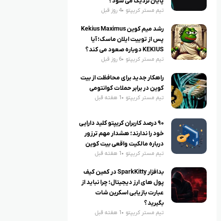
پایان نزدیک می شود؟
تیم مستر کریپتو
4 روز قبل
رشد میم کوین Kekius Maximus
پس از توییت ایلان ماسک؛ آیا
KEKIUS دوباره صعود می کند؟
تیم مستر کریپتو
6 روز قبل
راهکار جدید برای محافظت از بیت
کوین در برابر حملات کوانتومی
تیم مستر کریپتو
1 هفته قبل
۹۰ درصد کاربران کریپتو کلید دارایی
خود را ندارند؛ هشدار مهم ترزور
درباره مالکیت واقعی بیت کوین
تیم مستر کریپتو
1 هفته قبل
بدافزار SparkKitty در کمین کیف
پول های ارز دیجیتال؛ چرا نباید از
عبارت بازیابی اسکرین شات
بگیرید؟
تیم مستر کریپتو
1 هفته قبل