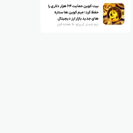
بیت کوین حمایت ۶۴ هزار دلاری را
حفظ کرد؛ میم کوین ها ستاره
های جدید بازار ارز دیجیتال
تیم مستر کریپتو
2 هفته قبل