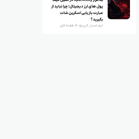
بدافزار SparkKitty در کمین کیف
پول های ارز دیجیتال؛ چرا نباید از
عبارت بازیابی اسکرین شات
بگیرید؟
تیم مستر کریپتو
2 هفته قبل