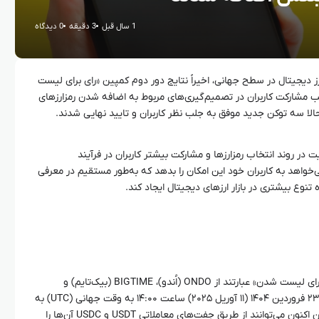
1 سال قبل
3 دقیقه
0 دیدگاه
رز دیجیتال در سطح جهانی، اخیراً نتایج دور دوم کمپین «رای برای لیست
ب مشارکت کاربران در تصمیم‌گیری‌های مربوط به اضافه شدن رمزارزهای
حالا سه توکن جدید موفق به جلب نظر کاربران و تایید نهایی شدند.
 در روند انتخاب رمزارزها و مشارکت بیشتر کاربران در فرآیند
خواهد به کاربران خود این امکان را بدهد که به‌طور مستقیم در معرفی
ه تنوع بیشتری در بازار ارزهای دیجیتال ایجاد کند.
سه توکن منتخب این دور از کمپین «رای برای لیست شدن» عبارتند از ONDO (اُندو)، BIGTIME (بیک‌تایم) و
VIRTUAL (ورچوآل). این توکن‌ها از تاریخ ۲۳ فروردین ۱۴۰۴ (۱۱ آوریل ۲۰۲۵) ساعت ۱۴:۰۰ به وقت جهانی (UTC) به
بازار اسپات بایننس اضافه شده‌اند و کاربران اکنون می‌توانند از طریق جفت‌های معاملاتی USDT و USDC آن‌ها را