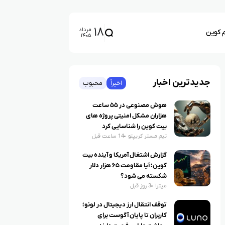
۱۸
مرداد
م کوین
۱۴۰۵
جدیدترین اخبار
اخیراً
محبوب
هوش مصنوعی در ۵۵ ساعت
هزاران مشکل امنیتی پروژه های
بیت کوین را شناسایی کرد
تیم مستر کریپتو
14 ساعت قبل
گزارش اشتغال آمریکا و آینده بیت
کوین؛ آیا مقاومت ۶۵ هزار دلار
شکسته می شود؟
میترا
3 روز قبل
توقف انتقال ارز دیجیتال در لونو؛
کاربران تا پایان آگوست برای