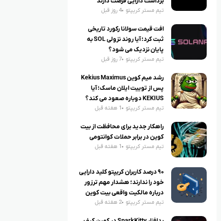
برداشت دارایی فرصت دارند
تیم مستر کریپتو
4 روز قبل
افت قیمت سولانا رکورد تاریخی
ثبت کرد؛ آیا روند نزولی SOL به
پایان نزدیک می شود؟
تیم مستر کریپتو
7 روز قبل
رشد میم کوین Kekius Maximus
پس از توییت ایلان ماسک؛ آیا
KEKIUS دوباره صعود می کند؟
تیم مستر کریپتو
1 هفته قبل
راهکار جدید برای محافظت از بیت
کوین در برابر حملات کوانتومی
تیم مستر کریپتو
1 هفته قبل
۹۰ درصد کاربران کریپتو کلید دارایی
خود را ندارند؛ هشدار مهم ترزور
درباره مالکیت واقعی بیت کوین
تیم مستر کریپتو
2 هفته قبل