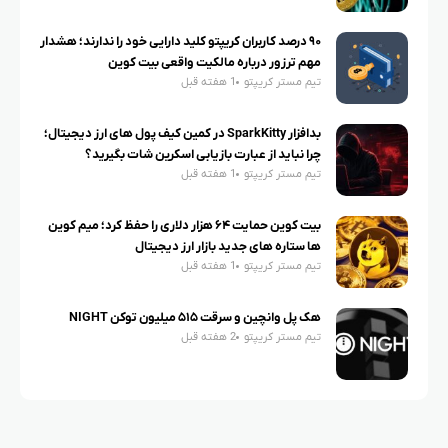
۹۰ درصد کاربران کریپتو کلید دارایی خود را ندارند؛ هشدار
مهم ترزور درباره مالکیت واقعی بیت کوین
تیم مستر کریپتو
1 هفته قبل
بدافزار SparkKitty در کمین کیف پول های ارز دیجیتال؛
چرا نباید از عبارت بازیابی اسکرین شات بگیرید؟
تیم مستر کریپتو
1 هفته قبل
بیت کوین حمایت ۶۴ هزار دلاری را حفظ کرد؛ میم کوین
ها ستاره های جدید بازار ارز دیجیتال
تیم مستر کریپتو
1 هفته قبل
هک پل وانچین و سرقت ۵۱۵ میلیون توکن NIGHT
تیم مستر کریپتو
2 هفته قبل