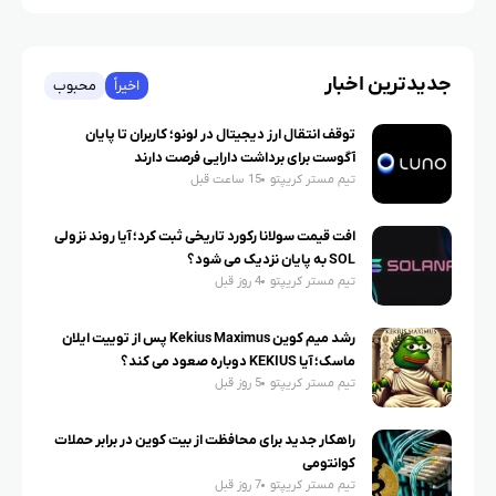
جدیدترین اخبار
اخیراً
محبوب
توقف انتقال ارز دیجیتال در لونو؛ کاربران تا پایان
آگوست برای برداشت دارایی فرصت دارند
تیم مستر کریپتو
15 ساعت قبل
افت قیمت سولانا رکورد تاریخی ثبت کرد؛ آیا روند نزولی
SOL به پایان نزدیک می شود؟
تیم مستر کریپتو
4 روز قبل
رشد میم کوین Kekius Maximus پس از توییت ایلان
ماسک؛ آیا KEKIUS دوباره صعود می کند؟
تیم مستر کریپتو
5 روز قبل
راهکار جدید برای محافظت از بیت کوین در برابر حملات
کوانتومی
تیم مستر کریپتو
7 روز قبل