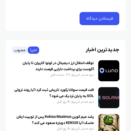
جدیدترین اخبار
اخیراً
محبوب
توقف انتقال ارز دیجیتال در لونو؛ کاربران تا پایان
آگوست برای برداشت دارایی فرصت دارند
تیم مستر کریپتو
17 ساعت قبل
افت قیمت سولانا رکورد تاریخی ثبت کرد؛ آیا روند نزولی
SOL به پایان نزدیک می شود؟
تیم مستر کریپتو
4 روز قبل
رشد میم کوین Kekius Maximus پس از توییت ایلان
ماسک؛ آیا KEKIUS دوباره صعود می کند؟
تیم مستر کریپتو
5 روز قبل