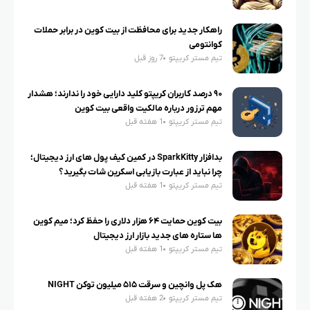
راهکار جدید برای محافظت از بیت کوین در برابر حملات
کوانتومی
تیم مستر کریپتو
7 روز قبل
۹۰ درصد کاربران کریپتو کلید دارایی خود را ندارند؛ هشدار
مهم ترزور درباره مالکیت واقعی بیت کوین
تیم مستر کریپتو
1 هفته قبل
بدافزار SparkKitty در کمین کیف پول های ارز دیجیتال؛
چرا نباید از عبارت بازیابی اسکرین شات بگیرید؟
تیم مستر کریپتو
1 هفته قبل
بیت کوین حمایت ۶۴ هزار دلاری را حفظ کرد؛ میم کوین
ها ستاره های جدید بازار ارز دیجیتال
تیم مستر کریپتو
1 هفته قبل
هک پل وانچین و سرقت ۵۱۵ میلیون توکن NIGHT
تیم مستر کریپتو
2 هفته قبل