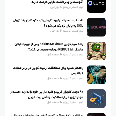
آگوست برای برداشت دارایی فرصت دارند
تیم مستر کریپتو
3 روز قبل
افت قیمت سولانا رکورد تاریخی ثبت کرد؛ آیا روند نزولی
SOL به پایان نزدیک می شود؟
تیم مستر کریپتو
6 روز قبل
رشد میم کوین Kekius Maximus پس از توییت ایلان
ماسک؛ آیا KEKIUS دوباره صعود می کند؟
تیم مستر کریپتو
1 هفته قبل
راهکار جدید برای محافظت از بیت کوین در برابر حملات
کوانتومی
تیم مستر کریپتو
1 هفته قبل
۹۰ درصد کاربران کریپتو کلید دارایی خود را ندارند؛ هشدار
مهم ترزور درباره مالکیت واقعی بیت کوین
تیم مستر کریپتو
1 هفته قبل
بدافزار SparkKitty در کمین کیف پول های ارز دیجیتال؛